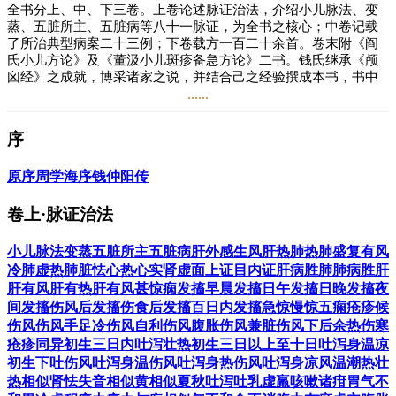
全书分上、中、下三卷。上卷论述脉证治法，介绍小儿脉法、变
蒸、五脏所主、五脏病等八十一脉证，为全书之核心；中卷记载
了所治典型病案二十三例；下卷载方一百二十余首。卷末附《阎
氏小儿方论》及《董汲小儿斑疹备急方论》二书。钱氏继承《颅
囟经》之成就，博采诸家之说，并结合己之经验撰成本书，书中
对小儿生理、病理特点作了精辟论述，如谓小儿“脏腑柔弱，易虚
......
易实，易寒易热”。强调小儿病论治以脏腑辨证为宗旨，为中医脏
腑辨证理论做出了贡献。书中所载方剂，既有前人已效之良方，
序
又有钱乙之临证经验方和化裁古方而成之新方，其中不少方剂，
如六味地黄丸、泻白散、泻黄散、导赤散、异功散、白术散、泻
原序
周学海序
钱仲阳传
青丸等至今仍广泛应用于临床。
对其后儿科学发展以及后世医家均深有影响，清代纪昀在《四库
卷上·脉证治法
全书总目提要》称其为“幼科之鼻祖，后人得其绪论，往往有回生
之功”。
小儿脉法
变蒸
五脏所主
五脏病
肝外感生风
肝热
肺热
肺盛复有风
冷
肺虚热
肺脏怯
心热
心实
肾虚
面上证
目内证
肝病胜肺
肺病胜肝
钱乙，字仲阳，宋代东平人，约生于北宋仁宗至徽宗年间（约公
肝有风
肝有热
肝有风甚
惊痫发搐
早晨发搐
日午发搐
日晚发搐
夜
元1032~1113年），享年82年，是我国宋代著名的儿科医家。钱
间发搐
伤风后发搐
伤食后发搐
百日内发搐
急惊
慢惊
五痫
疮疹候
氏治学，当初先以《颅囟方》而成名，行医儿科，曾治愈皇亲国
伤风
伤风手足冷
伤风自利
伤风腹胀
伤风兼脏
伤风下后余热
伤寒
威的小儿疾病，声誉卓著，被授予翰林医学士。曾任太医院丞，
疮疹同异
初生三日内吐泻壮热
初生三日以上至十日吐泻身温凉
在多年的行医过程中，钱乙积累了丰富的临床经验，成为当时著
初生下吐
伤风吐泻身温
伤风吐泻身热
伤风吐泻身凉
风温潮热壮
名医家。《四库全书总目提要》称“钱乙幼科冠绝一代”，言不为
热相似
肾怯失音相似
黄相似
夏秋吐泻
吐乳
虚羸
咳嗽
诸疳
胃气不
过。其一生著作颇多，有《伤寒论发微》五卷，《婴孺论》百