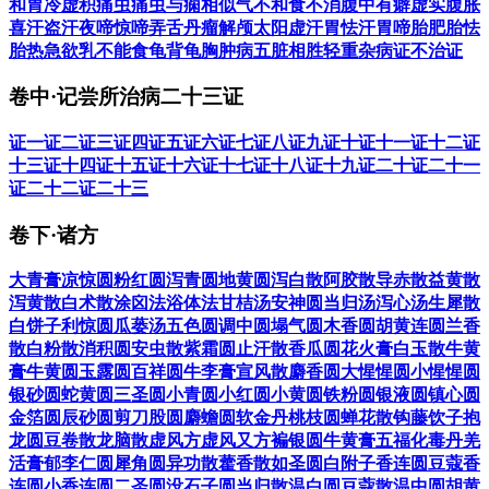
和
胃冷虚
积痛
虫痛
虫与痫相似
气不和
食不消
腹中有癖
虚实腹胀
篇，《钱氏小儿方》八卷，《小儿药证直诀》三卷。现仅存《小
喜汗
盗汗
夜啼
惊啼
弄舌
丹瘤
解颅
太阳虚汗
胃怯汗
胃啼
胎肥
胎怯
儿药证直诀》，其他书均已遗佚。
胎热
急欲乳不能食
龟背龟胸
肿病
五脏相胜轻重
杂病证
不治证
阎孝忠，北宋儿科医家。又名季忠，字资钦，许昌（今河南许
昌）人，一说大梁（今河南开封）人。曾任宣教郎。幼多病，经
卷中·记尝所治病二十三证
儿科名医钱乙得愈。稍长，精研钱氏治疾之术，遂精儿科。先后
多方收集钱氏医方及著作，集成《小儿药证直诀》三卷。另撰
证一
证二
证三
证四
证五
证六
证七
证八
证九
证十
证十一
证十二
证
《重广保生信效方》一卷，已佚。
十三
证十四
证十五
证十六
证十七
证十八
证十九
证二十
证二十一
证二十二
证二十三
阅读
22.8万
+
卷下·诸方
大青膏
凉惊圆
粉红圆
泻青圆
地黄圆
泻白散
阿胶散
导赤散
益黄散
泻黄散
白术散
涂囟法
浴体法
甘桔汤
安神圆
当归汤
泻心汤
生犀散
白饼子
利惊圆
瓜蒌汤
五色圆
调中圆
塌气圆
木香圆
胡黄连圆
兰香
散
白粉散
消积圆
安虫散
紫霜圆
止汗散
香瓜圆
花火膏
白玉散
牛黄
膏
牛黄圆
玉露圆
百祥圆
牛李膏
宣风散
麝香圆
大惺惺圆
小惺惺圆
银砂圆
蛇黄圆
三圣圆
小青圆
小红圆
小黄圆
铁粉圆
银液圆
镇心圆
金箔圆
辰砂圆
剪刀股圆
麝蟾圆
软金丹
桃枝圆
蝉花散
钩藤饮子
抱
龙圆
豆卷散
龙脑散
虚风方
虚风又方
褊银圆
牛黄膏
五福化毒丹
羌
活膏
郁李仁圆
犀角圆
异功散
藿香散
如圣圆
白附子香连圆
豆蔻香
连圆
小香连圆
二圣圆
没石子圆
当归散
温白圆
豆蔻散
温中圆
胡黄