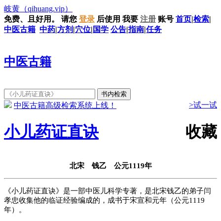
岐黄
（qihuang.vip）
免费、且好用。
请您
登录
后使用
我要
注册
账号
首页
|
检索
|
中医古籍
中药
|
方剂
|
穴位
|
国学
公告
|
指南
|
任务
中医古籍
>试一试
中医古籍高级检索系统上线！
小儿药证直诀
收藏
北宋 钱乙 公元1119年
《小儿药证直诀》是一部中医儿科学专著，是北宋钱乙的弟子闫
孝忠收集他的临证经验编成的，成书于宋宣和元年（公元1119
年）。