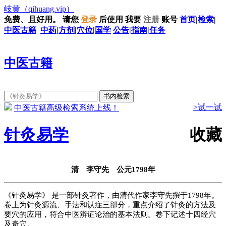
岐黄
（qihuang.vip）
免费、且好用。
请您
登录
后使用
我要
注册
账号
首页
|
检索
|
中医古籍
中药
|
方剂
|
穴位
|
国学
公告
|
指南
|
任务
中医古籍
>试一试
中医古籍高级检索系统上线！
针灸易学
收藏
清 李守先 公元1798年
《针灸易学》 是一部针灸著作，由清代作家李守先撰于1798年。
卷上为针灸源流、手法和认症三部分，重点介绍了针灸的方法及
要穴的应用，符合中医辨证论治的基本法则。卷下记述十四经穴
及奇穴。