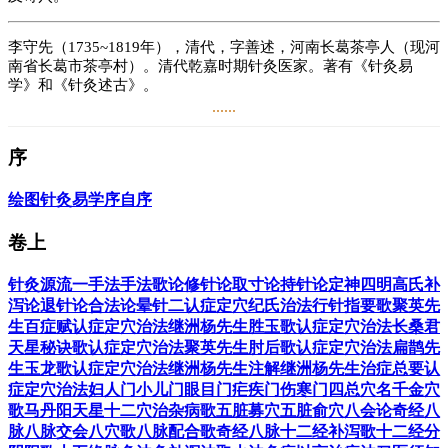
李守先（1735~1819年），清代，字善述，河南长葛茶亭人（现河
南省长葛市茶亭村）。清代乾嘉时期针灸医家。著有《针灸易
学》和《针灸述古》。
......
李守先一生自学成材，以善济世，重视针灸手法操作与临床实践
积累，理论与实际俱丰。对针灸的研读“主以黄岐，旁及诸家之
序
说”、“六年未尝一日稍懈”、然因无名师传授技艺，未敢轻易动手
医病。直到51岁时，才因当时疟疾严重流行，开始用针治病，起
初“治三效一，更日治五效三。由此复究其书，而无不效矣”。在
绘图针灸易学序
自序
22天内，治愈疟疾患者达437例之多，之后便“学治杂症”、“更考
核诸先生之书”，遂“因易入难，推所已知，而及所未知”，医术渐
卷上
臻成熟，在10余载间，其“回生起疴至于千百”。因有感当时的针
灸书籍“古奥难窥，一入认穴，繁而且碎，句不可读，读不可记，
针灸源流
一手法
手法歌
论修针
论取寸
论持针
论定神
四明高氏补
指归要领，求之无从”，学习针灸者“习之数年，不能用一二针，
泻
论退针
论合法
论晕针
二认症定穴
纪氏治法
行针指要歌
聚英先
医一二病”，遂“取其揣摩所以，与阅历之验于己者”，历时十年，
生百症赋认症定穴治法
继洲杨先生胜玉歌认症定穴治法
长桑君
至嘉庆三年（1798年），以简捷明了的文句编成《针灸易
天星秘诀歌认症定穴治法
聚英先生肘后歌认症定穴治法
扁鹊先
学》，“以为后之君子便览之资云尔”。
生玉龙歌认症定穴治法继洲杨先生注解
继洲杨先生治症总要认
症定穴治法
妇人门
小儿门
眼目门
疟疾门
伤寒门
四总穴名
千金穴
阅读
4.9万
+
歌
马丹阳天星十二穴治杂病歌
五脏募穴
五脏俞穴
八会
论奇经八
脉
八脉交会八穴歌
八脉配合歌
奇经八脉
十二经补泻歌
十二经分