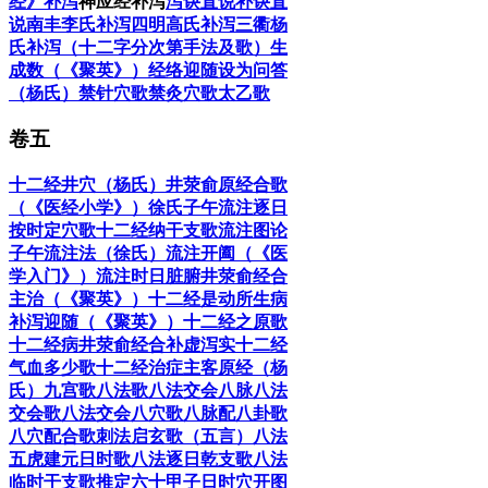
经》补泻
神应经补泻
泻诀直说
补诀直
说
南丰李氏补泻
四明高氏补泻
三衢杨
氏补泻（十二字分次第手法及歌）
生
成数（《聚英》）
经络迎随设为问答
（杨氏）
禁针穴歌
禁灸穴歌
太乙歌
卷五
十二经井穴（杨氏）
井荥俞原经合歌
（《医经小学》）
徐氏子午流注逐日
按时定穴歌
十二经纳干支歌
流注图
论
子午流注法（徐氏）
流注开阖（《医
学入门》）
流注时日
脏腑井荥俞经合
主治（《聚英》）
十二经是动所生病
补泻迎随（《聚英》）
十二经之原歌
十二经病井荥俞经合补虚泻实
十二经
气血多少歌
十二经治症主客原经（杨
氏）
九宫歌
八法歌
八法交会八脉
八法
交会歌
八法交会八穴歌
八脉配八卦歌
八穴配合歌
刺法启玄歌（五言）
八法
五虎建元日时歌
八法逐日乾支歌
八法
临时干支歌
推定六十甲子日时穴开图