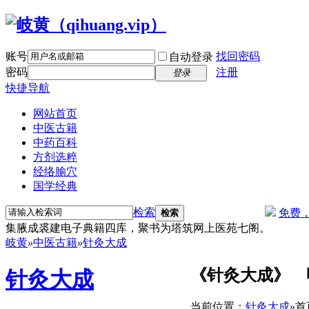
账号
找回密码
自动登录
密码
注册
登录
快捷导航
网站首页
中医古籍
中药百科
方剂选粹
经络腧穴
国学经典
检索
免费
检索
集腋成裘建电子典籍四库，聚书为塔筑网上医苑七阁。
岐黄
»
中医古籍
»
针灸大成
《针灸大成》 
针灸大成
当前位置：
针灸大成
»
首