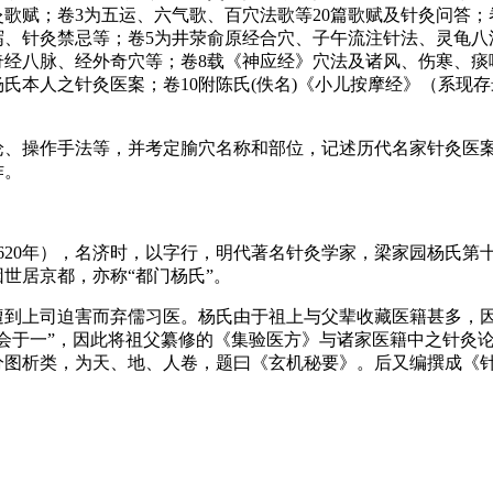
灸歌赋；卷3为五运、六气歌、百穴法歌等20篇歌赋及针灸问答
、针灸禁忌等；卷5为井荥俞原经合穴、子午流注针法、灵龟八
奇经八脉、经外奇穴等；卷8载《神应经》穴法及诸风、伤寒、痰
氏本人之针灸医案；卷10附陈氏(佚名)《小儿按摩经》（系现
论、操作手法等，并考定腧穴名称和部位，记述历代名家针灸医
作。
～1620年），名济时，以字行，明代著名针灸学家，梁家园杨氏
世居京都，亦称“都门杨氏”。
遭到上司迫害而弃儒习医。杨氏由于祖上与父辈收藏医籍甚多，
会于一”，因此将祖父纂修的《集验医方》与诸家医籍中之针灸
分图析类，为天、地、人卷，题曰《玄机秘要》。后又编撰成《