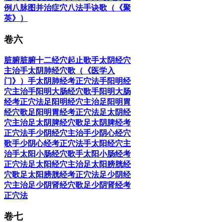
例
八脉图并治症穴
八法手诀歌（《聚
英》）
卷六
脏腑
脏腑十二经穴起止歌
手太阴经穴
主治
手太阴肺经穴歌（《医学入
门》）
手太阴肺经考正穴法
手阳明经
穴主治
手阳明大肠经穴歌
手阳明大肠
经考正穴法
足阳明经穴主治
足阳明胃
经穴歌
足阳明胃经考正穴法
足太阴经
穴主治
足太阴脾经穴歌
足太阴脾经考
正穴法
手少阴经穴主治
手少阴心经穴
歌
手少阴心经考正穴法
手太阳经穴主
治
手太阳小肠经穴歌
手太阳小肠经考
正穴法
足太阳经穴主治
足太阳膀胱经
穴歌
足太阳膀胱经考正穴法
足少阴经
穴主治
足少阴肾经穴歌
足少阴肾经考
正穴法
卷七