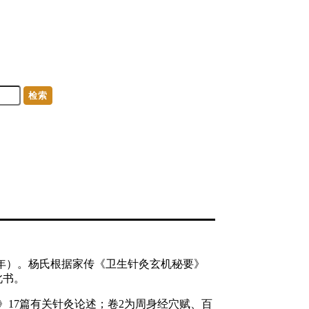
检索
1年）。杨氏根据家传《卫生针灸玄机秘要》
此书。
17篇有关针灸论述；卷2为周身经穴赋、百