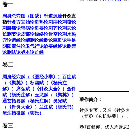
卷一
周身总穴图（图缺）
针道源流
针灸直
指
针灸方宜始论
刺热论
刺疟论
刺咳论
刺腰痛论
奇病论
刺要论
刺齐论
刺志论
长刺节论
皮部论
经络论
骨空论
刺水热
穴论
调经论
缪刺论
经刺论
巨刺论
手足
阴阳流注论
卫气行论
诊要经终论
刺禁
论
刺法论
标本论
难经
卷二
周身经穴赋（《医经小学》）
百症赋
（《聚英》）
标幽赋（《杨氏注
解》）
席弘赋（《针灸大全》）
金针
赋（杨氏注解）
玉龙赋（《聚英》）
著作简介：
通玄指要赋（杨氏注解）
灵光赋
（《针灸大全》）
兰江赋（杨氏书）
针灸专著，又名《针灸大
流注指微赋（窦氏）
（简称《玄机秘要》），
卷三
卷1首载仰、伏人周身总