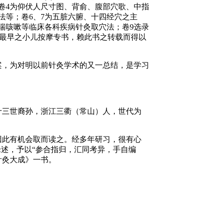
；卷4为仰伏人尺寸图、背俞、腹部穴歌、中指
法等；卷6、7为五脏六腑、十四经穴之主
喘咳嗽等临床各科疾病针灸取穴法；卷9选录
存最早之小儿按摩专书，赖此书之转载而得以
案，为对明以前针灸学术的又一总结，是学习
第十三世裔孙，浙江三衢（常山）人，世代为
因此有机会取而读之。经多年研习，很有心
论述，予以“参合指归，汇同考异，手自编
针灸大成》一书。