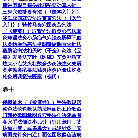
痺
淋闭
眼目
损伤
针邪秘要
孙真人针十
三鬼穴歌
捷要灸法（《医学入门》）
崔氏取四花穴法
取膏肓穴法（《医学
入门》）
骑竹马灸穴图
灸劳穴法
（《聚英》）
取肾俞法
取灸心气法
取
灸痔漏法
灸小肠疝气穴法
灸肠风下血
法
灸结胸伤寒法
灸阴毒结胸
雷火针法
蒸脐治病法
相天时
《千金》灸法
《宝
鉴》发灸法
艾叶《医统》
艾灸补泻
艾
炷大小
点艾火
壮数多少
灸法
炷火先后
灸寒热
灸疮要法
贴灸疮
灸疮膏法
洗灸
疮
灸后调摄法
医案（杨氏）
卷十
保婴神术（《按摩经》）
手法歌
观形
察色法
论色歌
认筋法歌
面部五位歌
命
门部位歌
阳掌图各穴手法仙诀
阴掌图
各穴手法仙诀
小儿针（针用毫针，艾
炷如小麦，或雀粪大）
戒逆针灸（无
病而先针灸曰逆）
面色图歌
察色验病