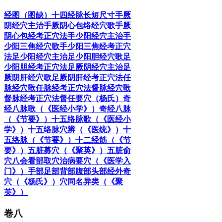
经图（图缺）
十四经脉长短尺寸
手厥
阴经穴主治
手厥阴心包络经穴歌
手厥
阴心包经考正穴法
手少阳经穴主治
手
少阳三焦经穴歌
手少阳三焦经考正穴
法
足少阳经穴主治
足少阳胆经穴歌
足
少阳胆经考正穴法
足厥阴经穴主治
足
厥阴肝经穴歌
足厥阴肝经考正穴法
任
脉经穴歌
任脉经考正穴法
督脉经穴歌
督脉经考正穴法
督任要穴（杨氏）
奇
经八脉歌（《医经小学》）
奇经八脉
（《节要》）
十五络脉歌（《医经小
学》）
十五络脉穴辨（《医统》）
十
五络脉（《节要》）
十二经筋（《节
要》）
五脏募穴（《聚英》）
五脏俞
穴
八会
看部取穴
治病要穴（《医学入
门》）
手部
足部
背部
腹部
头部
经外奇
穴（《杨氏》）
穴同名异类（《聚
英》）
卷八