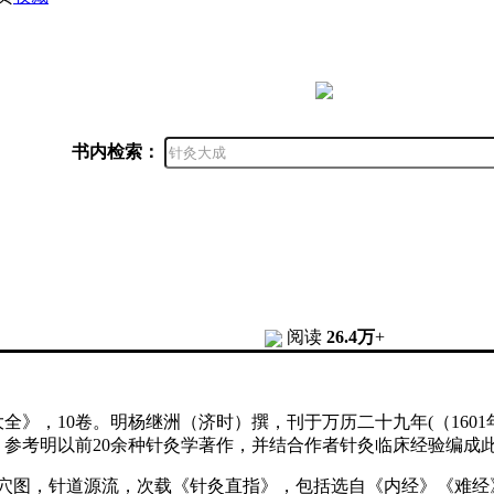
书内检索：
阅读
26.4万
+
全》，10卷。明杨继洲（济时）撰，刊于万历二十九年(（160
参考明以前20余种针灸学著作，并结合作者针灸临床经验编成
穴图，针道源流，次载《针灸直指》，包括选自《内经》《难经》