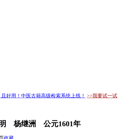
，且好用！中医古籍高级检索系统上线！
>>我要试一试
明 杨继洲 公元1601年
页
收藏