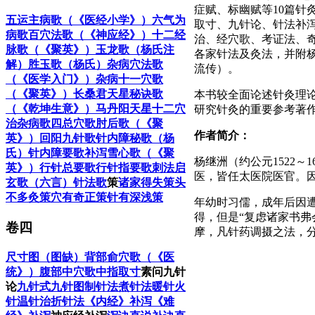
症赋、标幽赋等10篇针
五运主病歌（《医经小学》）
六气为
取寸、九针论、针法补泻
病歌
百穴法歌（《神应经》）
十二经
治、经穴歌、考证法、
脉歌（《聚英》）
玉龙歌（杨氏注
各家针法及灸法，并附杨
解）
胜玉歌（杨氏）
杂病穴法歌
流传）。
（《医学入门》）
杂病十一穴歌
（《聚英》）
长桑君天星秘诀歌
本书较全面论述针灸理
（《乾坤生意》）
马丹阳天星十二穴
研究针灸的重要参考著
治杂病歌
四总穴歌
肘后歌（《聚
作者简介：
英》）
回阳九针歌
针内障秘歌（杨
氏）
针内障要歌
补泻雪心歌（《聚
杨继洲（约公元1522
英》）
行针总要歌
行针指要歌
刺法启
医，皆任太医院医官。因
玄歌（六言）
针法歌
策
诸家得失策
头
不多灸策
穴有奇正策
针有深浅策
年幼时习儒，成年后因
得，但是“复虑诸家书弗
卷四
摩，凡针药调摄之法，
尺寸图（图缺）
背部俞穴歌（《医
统》）
腹部中穴歌
中指取寸
素问九针
论
九针式
九针图
制针法
煮针法
暖针
火
针
温针
治折针法
《内经》补泻
《难