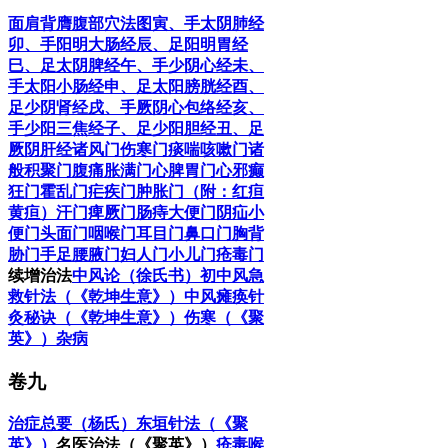
面肩背膺腹部穴法图
寅、手太阴肺经
卯、手阳明大肠经
辰、足阳明胃经
巳、足太阴脾经
午、手少阴心经
未、
手太阳小肠经
申、足太阳膀胱经
酉、
足少阴肾经
戌、手厥阴心包络经
亥、
手少阳三焦经
子、足少阳胆经
丑、足
厥阴肝经
诸风门
伤寒门
痰喘咳嗽门
诸
般积聚门
腹痛胀满门
心脾胃门
心邪癫
狂门
霍乱门
疟疾门
肿胀门（附：红疸
黄疸）
汗门
痺厥门
肠痔大便门
阴疝小
便门
头面门
咽喉门
耳目门
鼻口门
胸背
胁门
手足腰腋门
妇人门
小儿门
疮毒门
续增治法
中风论（徐氏书）
初中风急
救针法（《乾坤生意》）
中风瘫痪针
灸秘诀（《乾坤生意》）
伤寒（《聚
英》）
杂病
卷九
治症总要（杨氏）
东垣针法（《聚
英》）
名医治法（《聚英》）
疮毒
喉