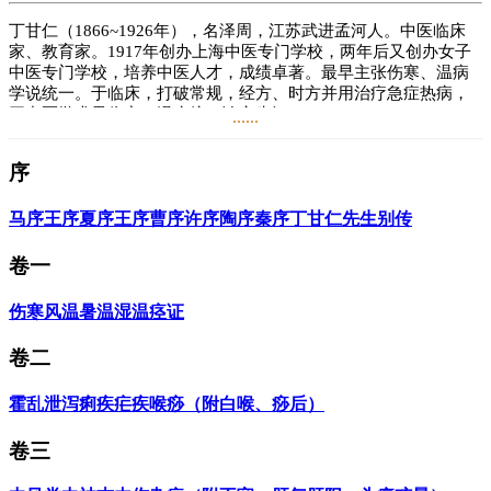
丁甘仁（1866~1926年），名泽周，江苏武进孟河人。中医临床
家、教育家。1917年创办上海中医专门学校，两年后又创办女子
中医专门学校，培养中医人才，成绩卓著。最早主张伤寒、温病
学说统一。于临床，打破常规，经方、时方并用治疗急症热病，
开中医学术界伤寒、温病统一论之先河。
......
著有《丁甘仁医案》《喉痧症治概要》《孟河丁氏医案》《药性
序
辑要》等。
马序
王序
夏序
王序
曹序
许序
陶序
秦序
丁甘仁先生别传
阅读
5.7万
+
卷一
伤寒
风温
暑温
湿温
痉证
卷二
霍乱
泄泻
痢疾
疟疾
喉痧（附白喉、痧后）
卷三