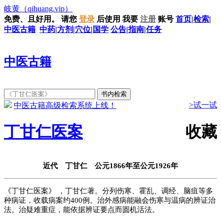
岐黄
（qihuang.vip）
免费、且好用。
请您
登录
后使用
我要
注册
账号
首页
|
检索
|
中医古籍
中药
|
方剂
|
穴位
|
国学
公告
|
指南
|
任务
中医古籍
>试一试
中医古籍高级检索系统上线！
丁甘仁医案
收藏
近代 丁甘仁 公元1866年至公元1926年
《丁甘仁医案》 ，丁甘仁著。分列伤寒、霍乱、调经、脑疽等多
种病证，收载病案约400例。治外感病能融会伤寒与温病的辨证治
法。治疑难重症，能依据辨证要点而圆机活法。