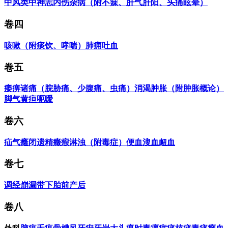
中风
类中
神志
内伤杂病（附不寐、肝气肝阳、头痛眩晕）
卷四
咳嗽（附痰饮、哮喘）
肺痈
吐血
卷五
痿痹
诸痛（脘胁痛、少腹痛、虫痛）
消渴
肿胀（附肿胀概论）
脚气
黄疸
呃嗳
卷六
疝气
癃闭
遗精
癥瘕
淋浊（附毒症）
便血
溲血
衄血
卷七
调经
崩漏
带下
胎前
产后
卷八