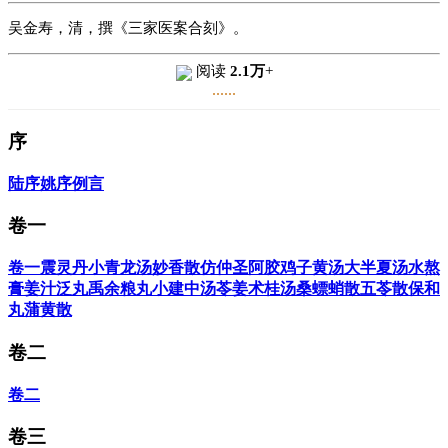
吴金寿，清，撰《三家医案合刻》。
阅读
2.1万
+
......
序
陆序
姚序
例言
卷一
卷一
震灵丹
小青龙汤
妙香散
仿仲圣阿胶鸡子黄汤
大半夏汤
水熬
膏
姜汁泛丸
禹余粮丸
小建中汤
苓姜术桂汤
桑螵蛸散
五苓散
保和
丸
蒲黄散
卷二
卷二
卷三