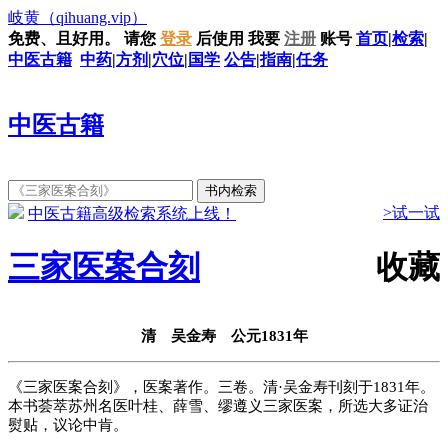
岐黄
（qihuang.vip）
免费、且好用。
请您
登录
后使用
我要
注册
账号
首页
|
检索
|
中医古籍
中药
|
方剂
|
穴位
|
国学
公告
|
指南
|
任务
中医古籍
>试一试
中医古籍高级检索系统上线！
三家医案合刻
收藏
清 吴金寿 公元1831年
《三家医案合刻》，医案著作。三卷。清·吴金寿刊刻于1831年。
本书荟萃苏州名医叶桂、薛雪、缪遵义三家医案，所选大多证治
熨贴，议论中肯。