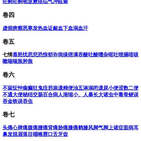
疟
痢
疟痢
呃逆
厥
痉
疝
气冲
眩晕
卷四
虚损
痨瘵
恶寒
发热
血证
衄血
下血
溺血
汗
卷五
七情
喜
怒
忧
思
悲
恐
惊
郁
诈病
痰
痞满
吞酸吐酸
嘈杂
呕吐
噎膈
喑
咳
嗽
喘
喘胀
肿胀
卷六
不寐
怔忡
痫
癫狂
鬼疰
邪祟
遗精
便浊
五淋
溺闭
遗尿
小便涩数
二便
不通
大便秘结
交肠
百合病
人渐缩小、人暴长大
诸虫
中毒
骨鲠
误
吞金铁
误吞虫
卷七
头痛
心脾痛
腹痛
腰痛
背痛
胁痛
膝痛
鹤膝风
脚气
脚上诸症
面病
耳
鼻
发脱眉落
目
咽喉
唇
口
舌
牙齿