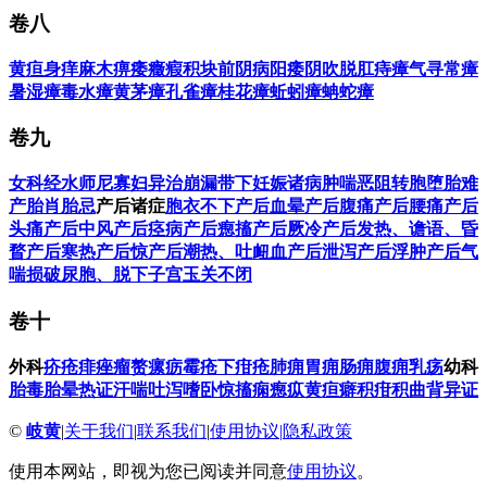
卷八
黄疸
身痒
麻木
痹
痿
癥瘕
积块
前阴病
阳痿
阴吹
脱肛
痔
瘴气
寻常瘴
暑湿瘴
毒水瘴
黄茅瘴
孔雀瘴
桂花瘴
蚯蚓瘴
蚺蛇瘴
卷九
女科
经水
师尼寡妇异治
崩漏
带下
妊娠诸病
肿喘
恶阻
转胞
堕胎
难
产
胎肖胎忌
产后诸症
胞衣不下
产后血晕
产后腹痛
产后腰痛
产后
头痛
产后中风
产后痉病
产后瘛搐
产后厥冷
产后发热、谵语、昏
瞀
产后寒热
产后惊
产后潮热、吐衄血
产后泄泻
产后浮肿
产后气
喘
损破尿胞、脱下子宫
玉关不闭
卷十
外科
疥疮
痱痤
瘤赘
瘰疬
霉疮
下疳疮
肺痈
胃痈
肠痈
腹痈
乳疡
幼科
胎毒
胎晕
热证
汗
喘
吐泻
嗜卧
惊搐
痫
瘛疭
黄疸
癖积
疳积
曲背
异证
©
岐黄
|
关于我们
|
联系我们
|
使用协议
|
隐私政策
使用本网站，即视为您已阅读并同意
使用协议
。