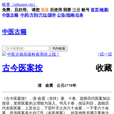
岐黄
（qihuang.vip）
免费、且好用。
请您
登录
后使用
我要
注册
账号
首页
|
检索
|
中医古籍
中药
|
方剂
|
穴位
|
国学
公告
|
指南
|
任务
中医古籍
>试一试
中医古籍高级检索系统上线！
古今医案按
收藏
清 俞震 公元1778年
《古今医案按》，清·俞震（东扶）著。十卷。选择历代医案加以
按语，发挥医案的义理较为深入。书凡十卷，按证列目，选辑历
代名医医案，上至仓公，下至叶天士共六十余家，一千零六十余
案。所选医案多出自江氏《名医类案》，对其他医书属立案奇法