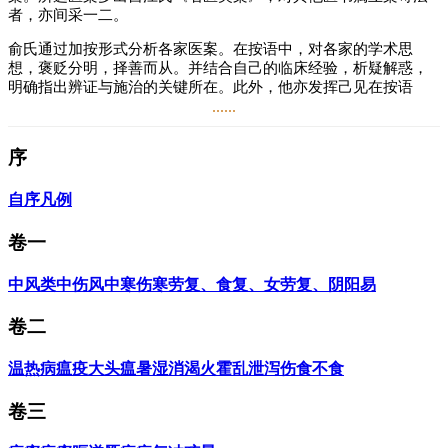
者，亦间采一二。
俞氏通过加按形式分析各家医案。在按语中，对各家的学术思
想，褒贬分明，择善而从。并结合自己的临床经验，析疑解惑，
明确指出辨证与施治的关键所在。此外，他亦发挥己见在按语
中。
......
全书加按五百三十余条，辨其真伪，别其是非，析其异同，诚补
序
诸按之未逮，为研究前人医案难得的佳著。
自序
凡例
俞震（1709~1799年），字东扶，号惺斋，浙江嘉善人。清医学
家、诗人。自幼博览群书，擅长吟咏。后因体弱多病，从金钧习
卷一
医，得其秘奥，遂为乾隆间著名医学家。
著有《古今医案按》10卷、《古今经验方按》。
中风
类中
伤风
中寒
伤寒
劳复、食复、女劳复、阴阳易
卷二
阅读
14.4万
+
温热病
瘟疫
大头瘟
暑
湿
消渴
火
霍乱
泄泻
伤食
不食
卷三