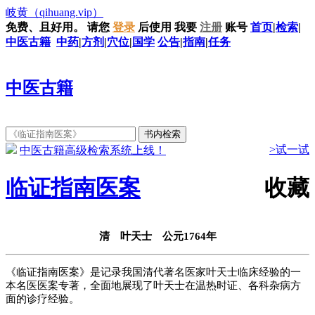
岐黄
（qihuang.vip）
免费、且好用。
请您
登录
后使用
我要
注册
账号
首页
|
检索
|
中医古籍
中药
|
方剂
|
穴位
|
国学
公告
|
指南
|
任务
中医古籍
>试一试
中医古籍高级检索系统上线！
临证指南医案
收藏
清 叶天士 公元1764年
《临证指南医案》是记录我国清代著名医家叶天士临床经验的一
本名医医案专著，全面地展现了叶天士在温热时证、各科杂病方
面的诊疗经验。