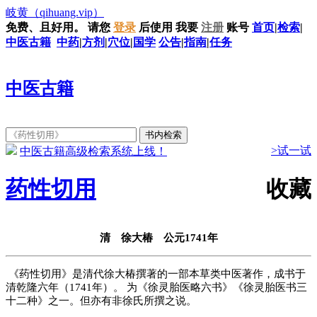
岐黄
（qihuang.vip）
免费、且好用。
请您
登录
后使用
我要
注册
账号
首页
|
检索
|
中医古籍
中药
|
方剂
|
穴位
|
国学
公告
|
指南
|
任务
中医古籍
>试一试
中医古籍高级检索系统上线！
药性切用
收藏
清 徐大椿 公元1741年
《药性切用》是清代徐大椿撰著的一部本草类中医著作，成书于
清乾隆六年（1741年）。 为《徐灵胎医略六书》《徐灵胎医书三
十二种》之一。但亦有非徐氏所撰之说。