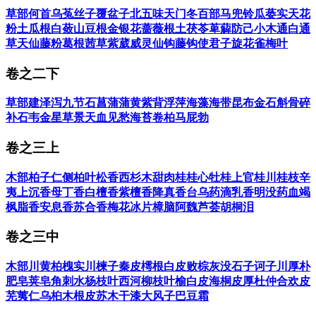
草部
何首乌
菟丝子
覆盆子
北五味
天门冬
百部
马兜铃
瓜蒌实
天花
粉
土瓜根
白蔹
山豆根
金银花
蔷薇根
土茯苓
萆薢
防己
小木通
白通
草
天仙藤
粉葛根
茜草
紫葳
威灵仙
钩藤钩
使君子
旋花
雀梅叶
卷之二下
草部
建泽泻
九节石菖蒲
蒲黄
紫背浮萍
海藻
海带
昆布
金石斛
骨碎
补
石韦
金星草
景天
血见愁
海苔
卷柏
马屁勃
卷之三上
木部
柏子仁
侧柏叶
松香
西杉木
甜肉桂
桂心
牡桂
上官桂
川桂枝
辛
夷
上沉香
母丁香
白檀香
紫檀香
降真香
台乌药
滴乳香
明没药
血竭
枫脂香
安息香
苏合香
梅花冰片
樟脑
阿魏
芦荟
胡桐泪
卷之三中
木部
川黄柏
槐实
川楝子
秦皮
樗根白皮
败棕灰
没石子
诃子
川厚朴
肥皂荚
皂角刺
水杨枝叶
西河柳枝叶
榆白皮
海桐皮
厚杜仲
合欢皮
芜荑仁
乌桕木根皮
苏木
干漆
大风子
巴豆霜