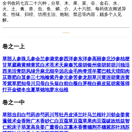
全书收药七百二十六种，分草、木、果、菜、谷、金石、水、
火、土、禽、兽、虫、鱼、鳞、介、人十六部。每药依次阐述异
名、性味、归经、功用主治、炮制、禁忌等内容，颇多个人见
解。
......
徐大椿（1693~1771年），又名大业，字灵胎，晚号洄溪老人。清
代江苏吴江县松陵镇人。祖父徐釚，为翰林院检讨，曾纂修《明
卷之一上
史》。父徐养浩，精水利之学，曾聘修《吴中水利志》。徐大椿
自幼习儒，旁及诸子百家，凡星经、地志、九宫、音律、技击无
不探究，尤嗜《易经》与黄老之学。年弱冠，补邑诸生。旋改习
草部
人参
珠儿参
会兰参
潞党参
西洋参
东洋参
高丽参
北沙参
桔梗
武，精通技击及枪棍之法，可举三百斤巨石。
甘草
葳蕤
黄精
黄芪
白术
苍术
天麻
秦艽
柴胡
银州柴胡
前胡
川独活
西羌活
青防风
绿升麻
北细辛
远志
金毛狗脊
淫羊霍
巴戟天
琐阳
肉
年近三十，因家人多病而致力医学，攻读《本草》《内经》《难
苁蓉
肥白芨
参三七
地榆
紫丹参
元参
苦参
龙胆草
川黄连
胡黄连
黄
经》《伤寒》《千金》《外台》及历代名医之书，久之妙悟医
芩
紫草
肥知母
川贝母
白头翁
白前
白薇
白茅根
白藓皮
延胡索
落得
理，遂悬壶于世。其临证洞晓病源，用药精审，虽至重至危之
打
开金锁
冬虫夏草
锦地萝
水仙根
疾，每能手到病除，为时医所叹服。乾隆二十五年（1686年），
文华殿大学士蒋溥患疾，皇帝诏访海内名医，大司寇秦公首荐徐
大椿。帝召之入都，徐氏诊毕奏曰：“疾不可治。”帝嘉其诚，欲
卷之一中
留京师效力，乞归田里。后二十年，帝以中贵人有疾，再召入
都。时大椿已七十九岁，自知体衰，未必生还，乃率子徐爔而
草部
当归
白芍药
赤芍药
川芎
牡丹皮
泽兰叶
马兰根叶
川郁金
姜黄
行，果至都三日而卒。帝惋惜之，赐以帑金，命爔扶榇以归。
蓬莪术
金香附
广木香
砂仁
白豆蔻
草豆蔻
草果
肉豆蔻
破故纸
益智
仁
蛇床子
荜茇
高良姜
广藿香
白芷
藁本
香薷穗
荆芥穗
紫苏叶
鸡苏
徐大椿富于著述，今存《难经经释》二卷、《神农本草经百种