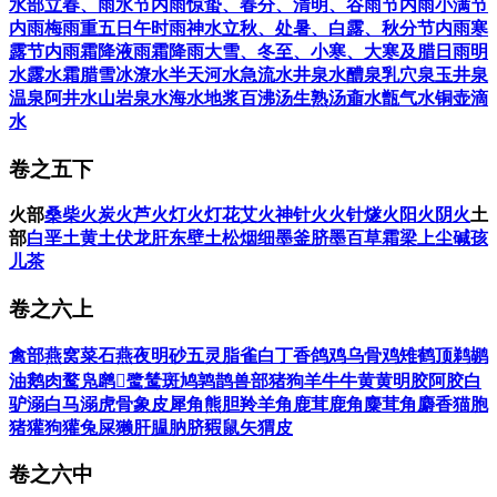
水部
立春、雨水节内雨
惊蛰、春分、清明、谷雨节内雨
小满节
内雨
梅雨
重五日午时雨
神水
立秋、处暑、白露、秋分节内雨
寒
露节内雨
霜降液雨
霜降雨
大雪、冬至、小寒、大寒及腊日雨
明
水
露水
霜
腊雪
冰
潦水
半天河水
急流水
井泉水
醴泉
乳穴泉
玉井泉
温泉
阿井水
山岩泉水
海水
地浆
百沸汤
生熟汤
齑水
甑气水
铜壶滴
水
卷之五下
火部
桑柴火
炭火
芦火
灯火
灯花
艾火
神针火
火针
燧火
阳火阴火
土
部
白垩土
黄土
伏龙肝
东壁土
松烟细墨
釜脐墨
百草霜
梁上尘
碱
孩
儿茶
卷之六上
禽部
燕窝菜
石燕
夜明砂
五灵脂
雀
白丁香
鸽
鸡
乌骨鸡
雉
鹤顶
鹈鹕
油
鹅肉
鹜
凫
䴙𪂬
鹭鸶
斑鸠
鹑
鹊
兽部
猪
狗
羊
牛
牛黄
黄明胶
阿胶
白
驴溺
白马溺
虎骨
象皮
犀角
熊胆
羚羊角
鹿茸
鹿角
麋茸角
麝香
猫胞
猪獾
狗獾
兔屎
獭肝
腽肭脐
豭鼠矢
猬皮
卷之六中