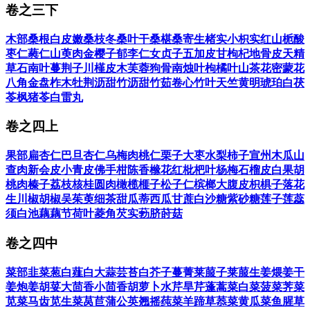
卷之三下
木部
桑根白皮
嫩桑枝
冬桑叶
干桑椹
桑寄生
楮实
小枳实
红山栀
酸
枣仁
蕤仁
山萸肉
金樱子
郁李仁
女贞子
五加皮
甘枸杞
地骨皮
天精
草
石南叶
蔓荆子
川槿皮
木芙蓉
狗骨
南烛叶
枸橘叶
山茶花
密蒙花
八角金盘
柞木
牡荆沥
甜竹沥
甜竹茹
卷心竹叶
天竺黄
明琥珀
白茯
苓
枫猪苓
白雷丸
卷之四上
果部
扁杏仁
巴旦杏仁
乌梅肉
桃仁
栗子
大枣
水梨
柿子
宣州木瓜
山
查肉
新会皮
小青皮
佛手柑
陈香橼
花红
枇杷叶
杨梅
石榴皮
白果
胡
桃肉
榛子
荔枝核
桂圆肉
橄榄
榧子
松子仁
槟榔
大腹皮
枳椇子
落花
生
川椒
胡椒
吴茱萸
细茶
甜瓜蒂
西瓜
甘蔗
白沙糖
紫砂糖
莲子
莲蕊
须
白池藕
藕节
荷叶
菱角
芡实
葧脐
莳菇
卷之四中
菜部
韭菜
葱白
薤白
大蒜
芸苔
白芥子
蔓菁
莱菔子
莱菔
生姜
煨姜
干
姜
炮姜
胡荽
大茴香
小茴香
胡萝卜
水芹
旱芹
蓬蒿菜
白菜
菠菜
荠菜
苋菜
马齿苋
生菜
莴苣
蒲公英
翘摇
莼菜
羊蹄草
菾菜
黄瓜菜
鱼腥草