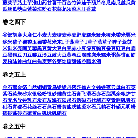
蕨菜
芋艿
土芋
淮山药
甘薯
干百合
竹笋
茄子
葫芦
冬瓜
南瓜
越瓜
黄
瓜
丝瓜
茭白
紫菜
海粉
石花菜
龙须菜
木耳
香蕈
卷之四下
谷部
胡麻
大麻仁
小麦
大麦
穬麦
荞麦
野麦
糯米
粳米
稷米
黍米
粟米
秫米
䅟子
蜀黍
玉蜀黍
菰米
东𪪞子
蓬草子
𦬣草子
蒒草子
稗子
薏苡
米
御米壳
阿芙蓉
黑豆
黄大豆
白豆
赤小豆
绿豆
豌豆
蚕豆
豇豆
白扁
豆
黑穞豆
刀豆
黎豆
淡豆豉
大豆黄卷
豆腐
陈廪米
糯米粥
蒸饼
面筋
麦粉
陆神曲
红曲
焦麦芽
谷芽
饴糖
甜酱
谷醋
米酒
卷之五上
金石部
金箔
自然铜
铜青
乌铅
铅丹
密陀僧
古文钱
铁落
云母
白石英
紫石英
朱砂
水银
轻粉
银砂
雄黄
生石膏
飞滑石
赤石脂
禹余粮
炉甘
石
无名异
钟乳
石炭
石灰
海石
阳起石
活磁石
代赭石
空青
胆矾
礜石
砒石
青礞石
花蕊石
石燕
石蟹
食盐
戎盐
凝水石
元精石
朴硝
元明粉
硇砂
蓬砂
石硫黄
白矾
绿矾
硝石
卷之五中