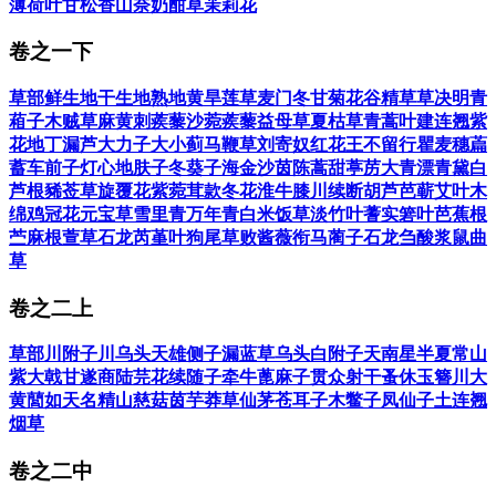
薄荷叶
甘松香
山奈
奶酣草
茉莉花
录》一卷、《医贯砭》二卷、《医学源流论》二卷、《伤寒类
方》一卷、《兰台轨范》八卷、《慎疾刍言》一卷。医书之外，
尚有《道德经注释》《阴符经注释》《乐府传声》等。
卷之一下
阅读
49万
+
草部
鲜生地
干生地
熟地黄
旱莲草
麦门冬
甘菊花
谷精草
草决明
青
葙子
木贼草
麻黄
刺蒺藜
沙菀蒺藜
益母草
夏枯草
青蒿叶
建连翘
紫
花地丁
漏芦
大力子
大小蓟
马鞭草
刘寄奴
红花
王不留行
瞿麦穗
萹
蓄
车前子
灯心
地肤子
冬葵子
海金沙
茵陈蒿
甜葶苈
大青
漂青黛
白
芦根
豨莶草
旋覆花
紫菀茸
款冬花
淮牛膝
川续断
胡芦芭
蕲艾叶
木
绵
鸡冠花
元宝草
雪里青
万年青
白米饭草
淡竹叶
蓍实
箬叶
芭蕉根
苎麻根
萱草
石龙芮
堇叶
狗尾草
败酱
薇衔
马蔺子
石龙刍
酸浆
鼠曲
草
卷之二上
草部
川附子
川乌头
天雄
侧子
漏蓝
草乌头
白附子
天南星
半夏
常山
紫大戟
甘遂
商陆
芫花
续随子
牵牛
蓖麻子
贯众
射干
蚤休
玉簪
川大
黄
䕡如
天名精
山慈菇
茵芋
莽草
仙茅
苍耳子
木鳖子
凤仙子
土连翘
烟草
卷之二中