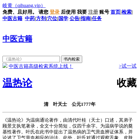
岐黄
（qihuang.vip）
免费、且好用。
请您
登录
后使用
我要
注册
账号
首页
|
检索
|
中医古籍
中药
|
方剂
|
穴位
|
国学
公告
|
指南
|
任务
中医古籍
>试一试
中医古籍高级检索系统上线！
温热论
收藏
清 叶天士 公元1777年
《温热论》为温病通论著作，由清代叶桂（天士）口述，其弟子
顾景文执笔著录，全文十分简短，仅四千余字。为温病学说的奠
基性著作。叶氏在此书中提出了温热病的卫气营血辨证体系，并
论述了卫气营血相应的治法。此外，叶氏对通过观察舌象、皮肤