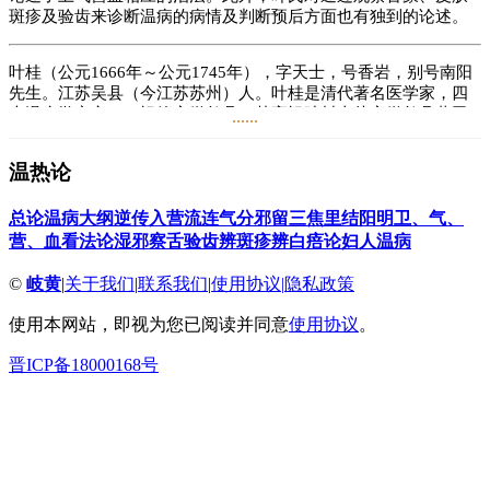
斑疹及验齿来诊断温病的病情及判断预后方面也有独到的论述。
叶桂（公元1666年～公元1745年），字天士，号香岩，别号南阳
先生。江苏吴县（今江苏苏州）人。叶桂是清代著名医学家，四
大温病学家之一。祖籍安徽歙县，其高祖叶封山从安徽歙县蓝田
......
村迁居苏州，居上津桥畔，故叶桂晚年又号上津老人。
温热论
叶桂生前伤病盈门、日日忙于诊治病人，无暇亲笔著述。他留给
后学者的宝贵医学著作，全部都是他的门人和后人搜集、整理的
结果。其主要著作有《温热论》《临证指南医案》《未刻本叶氏
总论
温病大纲
逆传入营
流连气分
邪留三焦
里结阳明
卫、气、
医案》等。
营、血看法
论湿邪
察舌
验齿
辨斑疹
辨白㾦
论妇人温病
在整个中国医学史上，叶桂都是一位具有巨大贡献的伟大医家。
©
岐黄
|
关于我们
|
联系我们
|
使用协议
|
隐私政策
后人称其为“仲景、元化一流人也”。他首先是温病学派的奠基人
物，又是一位对儿科、妇科、内科、外科、五官科无所不精、贡
使用本网站，即视为您已阅读并同意
使用协议
。
献很大的医学大师。史书称其“贯彻古今医术”，他是当之无愧
的。无论其医学理论，还是治学态度都是值得后人珍惜和学习的
晋ICP备18000168号
宝贵遗产。
阅读
2.1万
+