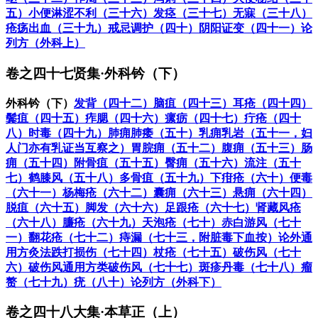
五）
小便淋涩不利（三十六）
发痉（三十七）
无寐（三十八）
疮疡出血（三十九）
戒忌调护（四十）
阴阳证变（四十一）
论
列方（外科上）
卷之四十七贤集·外科钤（下）
外科钤（下）
发背（四十二）
脑疽（四十三）
耳疮（四十四）
鬓疽（四十五）
痄腮（四十六）
瘰疬（四十七）
疔疮（四十
八）
时毒（四十九）
肺痈肺痿（五十）
乳痈乳岩（五十一，妇
人门亦有乳证当互察之）
胃脘痈（五十二）
腹痈（五十三）
肠
痈（五十四）
附骨疽（五十五）
臀痈（五十六）
流注（五十
七）
鹤膝风（五十八）
多骨疽（五十九）
下疳疮（六十）
便毒
（六十一）
杨梅疮（六十二）
囊痈（六十三）
悬痈（六十四）
脱疽（六十五）
脚发（六十六）
足跟疮（六十七）
肾藏风疮
（六十八）
臁疮（六十九）
天泡疮（七十）
赤白游风（七十
一）
翻花疮（七十二）
痔漏（七十三，附脏毒下血按）
论外通
用方
灸法
跌打损伤（七十四）
杖疮（七十五）
破伤风（七十
六）
破伤风通用方
类破伤风（七十七）
斑疹丹毒（七十八）
瘤
赘（七十九）
疣（八十）
论列方（外科下）
卷之四十八大集·本草正（上）