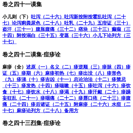
卷之四十一谟集
小儿则（下）
吐泻（二十六）
吐泻新按
附按
霍乱吐泻（二十
七）
论泻痢粪尿色（二十八）
吐乳（二十九）
五疳证（三十）
盗汗（三十一）
腹胀腹痛（三十二）
痞块（三十三）
癫痫（三
十四）
附按
溺白（三十五）
变蒸（三十六）
小儿下论列方（三
十七）
卷之四十二谟集·痘疹诠
麻疹（全）
述原（一）
名义（二）
疹逆顺（三）
疹脉（四）
疹
证（五）
疹期（六）
麻疹初热（七）
疹出没（八）
疹形色
（九）
疹涕（十）
疹吉凶（十一）
总论治法（十二）
疹禁忌
（十三）
疹发热（十四）
疹喘嗽（十五）
疹吐泻（十六）
疹饮
食（十七）
疹饮水（十八）
疹渴（十九）
疹汗衄（二十）
疹躁
妄狂乱（二十一）
疹咽痛（二十二）
疹唇口疮（二十三）
疹腹
痛（二十四）
疹后诸证（二十五）
附麻疹（二十六）
水痘（二
十七）
麻疹论列方（二十八）
备用方
卷之四十三烈集·痘疹诠