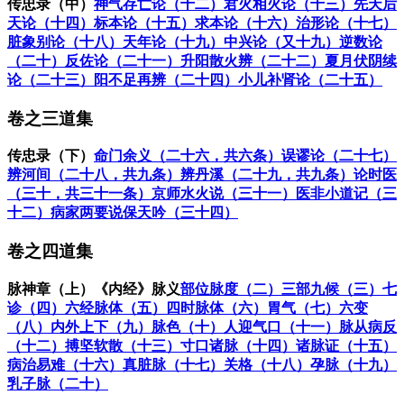
传忠录（中）
神气存亡论（十二）
君火相火论（十三）
先天后
《新方八阵》）、《质疑录》等中医学经典著作，其学术思想对
后世影响很大。
天论（十四）
标本论（十五）
求本论（十六）
治形论（十七）
脏象别论（十八）
天年论（十九）
中兴论（又十九）
逆数论
（二十）
反佐论（二十一）
升阳散火辨（二十二）
夏月伏阴续
阅读
74.6万
+
论（二十三）
阳不足再辨（二十四）
小儿补肾论（二十五）
卷之三道集
传忠录（下）
命门余义（二十六，共六条）
误谬论（二十七）
辨河间（二十八，共九条）
辨丹溪（二十九，共九条）
论时医
（三十，共三十一条）
京师水火说（三十一）
医非小道记（三
十二）
病家两要说
保天吟（三十四）
卷之四道集
脉神章（上）
《内经》脉义
部位
脉度（二）
三部九候（三）
七
诊（四）
六经脉体（五）
四时脉体（六）
胃气（七）
六变
（八）
内外上下（九）
脉色（十）
人迎气口（十一）
脉从病反
（十二）
搏坚软散（十三）
寸口诸脉（十四）
诸脉证（十五）
病治易难（十六）
真脏脉（十七）
关格（十八）
孕脉（十九）
乳子脉（二十）