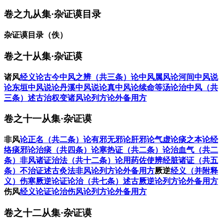
卷之九从集·杂证谟目录
杂证谟目录（佚）
卷之十从集·杂证谟
诸风
经义
论古今中风之辨（共三条）
论中风属风
论河间中风说
论东垣中风说
论丹溪中风说
论真中风
论续命等汤
论治中风（共
三条）
述古治权变
诸风论列方
论外备用方
卷之十一从集·杂证谟
非风
论正名（共二条）
论有邪无邪
论肝邪
论气虚
论痰之本
论经
络痰邪
论治痰（共四条）
论寒热证（共二条）
论治血气（共二
条）
非风诸证治法（共十二条）
论用药佐使
辨经脏诸证（共五
条）
不治证
述古
灸法
非风论列方
论外备用方
厥逆
经义（并附释
义）
伤寒厥逆
论证
论治（共七条）
述古
厥逆论列方
论外备用方
伤风
经义
论证
论治
伤风论列方
论外备用方
卷之十二从集·杂证谟