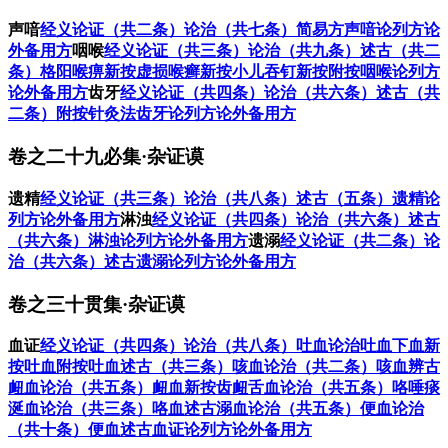
声喑
经义
论证（共二条）
论治（共七条）
简易方
声喑论列方
论
外备用方
咽喉
经义
论证（共三条）
论治（共九条）
述古（共二
条）
格阳喉痹新按
虚损喉癣新按
小儿吞钉新按
附按
咽喉论列方
论外备用方
齿牙
经义
论证（共四条）
论治（共六条）
述古（共
二条）
附按
针灸法
齿牙论列方
论外备用方
卷之二十九必集·杂证谟
遗精
经义
论证（共三条）
论治（共八条）
述古（五条）
遗精论
列方
论外备用方
淋浊
经义
论证（共四条）
论治（共六条）
述古
（共六条）
淋浊论列方
论外备用方
遗溺
经义
论证（共二条）
论
治（共六条）
述古
遗溺论列方
论外备用方
卷之三十贯集·杂证谟
血证
经义
论证（共四条）
论治（共八条）
吐血论治
吐血下血新
按
吐血附按
吐血述古（共三条）
咳血论治（共二条）
咳血辨古
衄血论治（共五条）
衄血新按
齿衄舌血论治（共五条）
咯唾痰
涎血论治（共三条）
咯血述古
溺血论治（共五条）
便血论治
（共十条）
便血述古
血证论列方
论外备用方