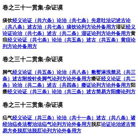
卷之三十一贯集·杂证谟
痰饮
经义
论证（共六条）
论治（共七条）
先君吐法记
述古论
（共八条）
述古治（共七条）
痰饮论列方
论外备用方
湿证
经义
论证
论治（共七条）
述古（共二条）
湿证论列方
论外备用方
黄
疸
经义
论证（共七条）
论治（共五条）
述古（共五条）
黄疸论
列方
论外备用方
卷之三十二贯集·杂证谟
脚气
经义
论证（共五条）
论治（共八条）
敷熨淋洗
禁忌（共三
条）
述古
附按
针灸
脚气论列方
论外备用方
痿证
经义
论证（共二
条）
论治（共二条）
述古（共四条）
痿证论列方
论外备用方
阳
痿
经义
论证（共三条）
论治（共三条）
述古
简易方
阳痿论列方
卷之三十三贯集·杂证谟
疝气
经义
论证（共三条）
论治（共十一条）
述古（共八条）
诸
经治疝灸法
熨治法
疝气论列方
论外备用方
脱肛
论证
论治
述古
简
易方
灸脱肛法
脱肛论列方
论外备用方