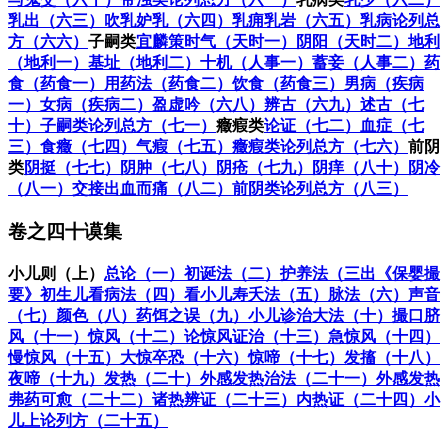
乳出（六三）
吹乳妒乳（六四）
乳痈乳岩（六五）
乳病论列总
方（六六）
子嗣类
宜麟策
时气（天时一）
阴阳（天时二）
地利
（地利一）
基址（地利二）
十机（人事一）
蓄妾（人事二）
药
食（药食一）
用药法（药食二）
饮食（药食三）
男病（疾病
一）
女病（疾病二）
盈虚吟（六八）
辨古（六九）
述古（七
十）
子嗣类论列总方（七一）
癥瘕类
论证（七二）
血症（七
三）
食癥（七四）
气瘕（七五）
癥瘕类论列总方（七六）
前阴
类
阴挺（七七）
阴肿（七八）
阴疮（七九）
阴痒（八十）
阴冷
（八一）
交接出血而痛（八二）
前阴类论列总方（八三）
卷之四十谟集
小儿则（上）
总论（一）
初诞法（二）
护养法（三出《保婴撮
要》
初生儿看病法（四）
看小儿寿夭法（五）
脉法（六）
声音
（七）
颜色（八）
药饵之误（九）
小儿诊治大法（十）
撮口脐
风（十一）
惊风（十二）
论惊风证治（十三）
急惊风（十四）
慢惊风（十五）
大惊卒恐（十六）
惊啼（十七）
发搐（十八）
夜啼（十九）
发热（二十）
外感发热治法（二十一）
外感发热
弗药可愈（二十二）
诸热辨证（二十三）
内热证（二十四）
小
儿上论列方（二十五）