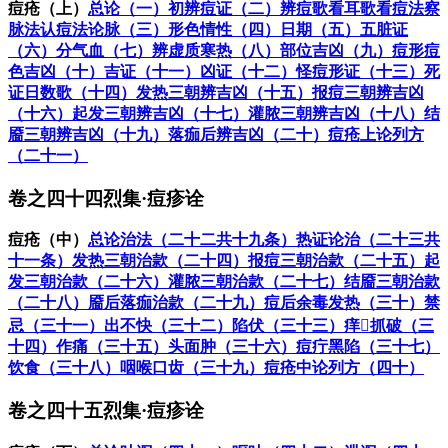
痘疮（上）
总论（一）
初辨痘证（二）
辨痘歌
看耳歌
看痘法
察
脉法
认痘法
论脉（三）
形色情性（四）
日期（五）
五脏证
（六）
分气血（七）
辨虚质寒热（八）
部位吉凶（九）
痘形痘
色吉凶（十）
吉证（十一）
凶证（十二）
怪痘形证（十三）
死
证日数歌（十四）
发热三朝辨吉凶（十五）
报痘三朝辨吉凶
（十六）
起发三朝辨吉凶（十七）
灌脓三朝辨吉凶（十八）
结
靥三朝辨吉凶（十九）
落痂后辨吉凶（二十）
痘疮上论列方
（二十一）
卷之四十四烈集·痘疹诠
痘疮（中）
总论治法（二十二共十九条）
热证论治（二十三共
十一条）
发热三朝治款（二十四）
报痘三朝治款（二十五）
起
发三朝治款（二十六）
灌脓三朝治款（二十七）
结靥三朝治款
（二十八）
靥后落痂治款（二十九）
痘后余毒发热（三十）
禁
忌（三十一）
出不快（三十二）
陷伏（三十三）
痒𤹀抓破（三
十四）
作痛（三十五）
头面肿（三十六）
痘疔黑陷（三十七）
饮食（三十八）
咽喉口齿（三十九）
痘疮中论列方（四十）
卷之四十五烈集·痘疹诠