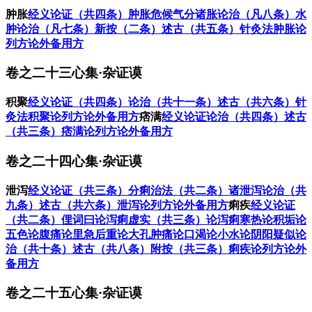
肿胀
经义
论证（共四条）
肿胀危候
气分诸胀论治（凡八条）
水
肿论治（凡七条）
新按（二条）
述古（共五条）
针灸法
肿胀论
列方
论外备用方
卷之二十三心集·杂证谟
积聚
经义
论证（共四条）
论治（共十一条）
述古（共六条）
针
灸法
积聚论列方
论外备用方
痞满
经义
论证
论治（共四条）
述古
（共三条）
痞满论列方
论外备用方
卷之二十四心集·杂证谟
泄泻
经义
论证（共三条）
分痢治法（共二条）
诸泄泻论治（共
九条）
述古（共六条）
泄泻论列方
论外备用方
痢疾
经义
论证
（共二条）
俚词曰
论泻痢虚实（共三条）
论泻痢寒热
论积垢
论
五色
论腹痛
论里急后重
论大孔肿痛
论口渴
论小水
论阴阳疑似
论
治（共十条）
述古（共八条）
附按（共三条）
痢疾论列方
论外
备用方
卷之二十五心集·杂证谟