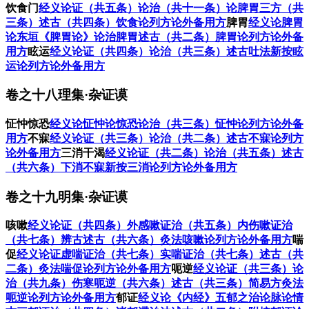
饮食门
经义
论证（共五条）
论治（共十一条）
论脾胃三方（共
三条）
述古（共四条）
饮食论列方
论外备用方
脾胃
经义
论脾胃
论东垣《脾胃论》
论治脾胃
述古（共二条）
脾胃论列方
论外备
用方
眩运
经义
论证（共四条）
论治（共三条）
述古
吐法新按
眩
运论列方
论外备用方
卷之十八理集·杂证谟
怔忡惊恐
经义
论怔忡
论惊恐
论治（共三条）
怔忡论列方
论外备
用方
不寐
经义
论证（共三条）
论治（共二条）
述古
不寐论列方
论外备用方
三消干渴
经义
论证（共二条）
论治（共五条）
述古
（共六条）
下消不寐新按
三消论列方
论外备用方
卷之十九明集·杂证谟
咳嗽
经义
论证（共四条）
外感嗽证治（共五条）
内伤嗽证治
（共七条）
辨古
述古（共六条）
灸法
咳嗽论列方
论外备用方
喘
促
经义
论证
虚喘证治（共七条）
实喘证治（共七条）
述古（共
二条）
灸法
喘促论列方
论外备用方
呃逆
经义
论证（共三条）
论
治（共九条）
伤寒呃逆（共六条）
述古（共三条）
简易方
灸法
呃逆论列方
论外备用方
郁证
经义
论《内经》五郁之治
论脉
论情