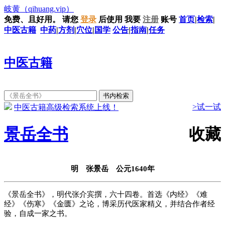
岐黄
（qihuang.vip）
免费、且好用。
请您
登录
后使用
我要
注册
账号
首页
|
检索
|
中医古籍
中药
|
方剂
|
穴位
|
国学
公告
|
指南
|
任务
中医古籍
>试一试
中医古籍高级检索系统上线！
景岳全书
收藏
明 张景岳 公元1640年
《景岳全书》，明代张介宾撰，六十四卷。首选《内经》《难
经》《伤寒》《金匮》之论，博采历代医家精义，并结合作者经
验，自成一家之书。