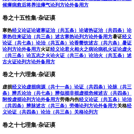
候
瘴病愈后将养法
瘴气论列方
论外备用方
卷之十五性集·杂证谟
寒热
经义
论证
论诸寒证治（共五条）
论诸热证治（共四条）
论
寒热往来证治（共三条）
述古
寒热论列方
论外备用方
暑证
经义
论证（共七条）
论治（共五条）
论香薷饮
述古（共六条）
暑证
论列方
论外备用方
火证
经义
论君火相火之病
论病机火证
论虚火
（共三条）
论五志之火
论火证（共三条）
论治火（共五条）
述
古
火证论列方
论外备用方
卷之十六理集·杂证谟
虚损
经义
论虚损病源（共十一条）
论证（共四条）
论脉（共三
条）
辨爪
论治（共七条）
辨似损非损
虚损危候
述古（共四条）
附按
虚损论列方
论外备用方
劳倦内伤
经义
论证（共五条）
论治
（共四条）
辨脉
述古（共三条）
劳倦论列方
论外备用方
关格
经
义
论证（共四条）
论治（共三条）
关格论列方
卷之十七理集·杂证谟