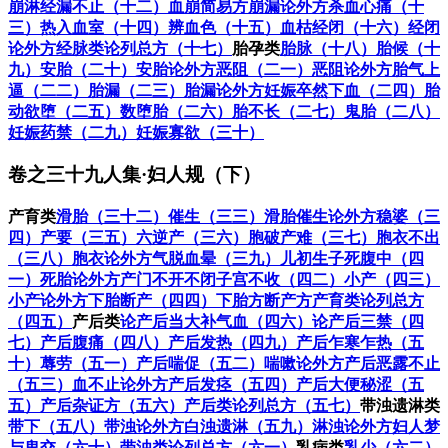
崩淋经漏不止（十二）
血崩简易方
崩漏论外方
杀血心痛（十
三）
热入血室（十四）
辨血色（十五）
血枯经闭（十六）
经闭
论外方
经脉类论列总方（十七）
胎孕类
胎脉（十八）
胎候（十
九）
安胎（二十）
安胎论外方
恶阻（二一）
恶阻论外方
胎气上
逼（二二）
胎漏（二三）
胎漏论外方
妊娠卒然下血（二四）
胎
动欲堕（二五）
数堕胎（二六）
胎不长（二七）
鬼胎（二八）
妊娠药禁（二九）
妊娠寡欲（三十）
卷之三十九人集·妇人规（下）
产育类
滑胎（三十二）
催生（三三）
滑胎催生论外方
稳婆（三
四）
产要（三五）
六逆产（三六）
胞破产难（三七）
胞衣不出
（三八）
胞衣论外方
气脱血晕（三九）
儿初生
子死腹中（四
一）
死胎论外方
产门不开不闭子宫不收（四二）
小产（四三）
小产论外方
下胎断产（四四）
下胎方
断产方
产育类论列总方
（四五）
产后类
论产后当大补气血（四六）
论产后三禁（四
七）
产后腹痛（四八）
产后发热（四九）
产后乍寒乍热（五
十）
蓐劳（五一）
产后喘促（五二）
喘嗽论外方
产后恶露不止
（五三）
血不止论外方
产后发痉（五四）
产后大便秘涩（五
五）
产后杂证方（五六）
产后类论列总方（五七）
带浊遗淋类
带下（五八）
带浊论外方
白浊遗淋（五九）
淋浊论外方
妇人梦
与鬼交（六十）
带浊类论列总方（六一）
乳病类
乳少（六二）