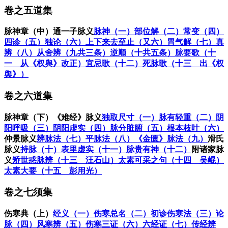
卷之五道集
脉神章（中）
通一子脉义
脉神（一）
部位解（二）
常变（四）
四诊（五）
独论（六）
上下来去至止（又六）
胃气解（七）
真
辨（八）
从舍辨（九共三条）
逆顺（十共五条）
脉要歌（十
一 从《权舆》改正）
宜忌歌（十二）
死脉歌（十三 出《权
舆》）
卷之六道集
脉神章（下）
《难经》脉义
独取尺寸（一）
脉有轻重（二）
阴
阳呼吸（三）
阴阳虚实（四）
脉分脏腑（五）
根本枝叶（六）
仲景脉义
辨脉法（七）
平脉法（八）
《金匮》脉法（九）
滑氏
脉义
持脉（十）
表里虚实（十一）
脉贵有神（十二）
附诸家脉
义
矫世惑脉辨（十三 汪石山）
太素可采之句（十四 吴崐）
太素大要（十五 彭用光）
卷之七须集
伤寒典（上）
经义（一）
伤寒总名（二）
初诊伤寒法（三）
论
脉（四）
风寒辨（五）
伤寒三证（六）
六经证（七）
传经辨