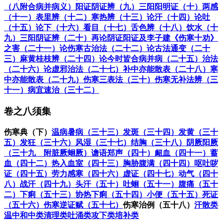
（八附合病并病义）
阳证阴证辨（九）
三阳阳明证（十）
两感
（十一）
表里辨（十二）
寒热辨（十三）
论汗（十四）
论吐
（十五）
论下（十六）
看目（十七）
舌色辨（十八）
饮水（十
九）
三阳阴证辨（二十）
再论阴证阳证及李子建《伤寒十劝》
之害（二十一）
论伤寒古治法（二十二）
论古法通变（二十
三）
麻黄桂枝辨（二十四）
论今时皆合病并病（二十五）
治法
（二十六）
论虚邪治法（二十七）
补中亦能散表（二十八）
寒
中亦能散表（二十九）
伤寒三表法（三十）
伤寒无补法辨（三
十一）
病宜速治（三十二）
卷之八须集
伤寒典（下）
温病暑病（三十三）
发斑（三十四）
发黄（三十
五）
发狂（三十六）
风湿（三十七）
结胸（三十八）
阴厥阳厥
（三十九 附脏厥蛔厥）
谵语郑声（四十）
衄血（四十一）
蓄
血（四十二）
热入血室（四十三）
胸胁腹满（四十四）
呕吐哕
证（四十五）
劳力感寒（四十六）
虚证（四十七）
动气（四十
八）
战汗（四十九）
头汗（五十）
吐蛔（五十一）
腹痛（五十
二）
下痢（五十三）
协热下痢（五十四）
小便（五十五）
死证
（五十六）
伤寒逆证赋（五十七）
伤寒治例（五十八）
汗散类
温中和中类
清理类
吐涌类
攻下类
培补类