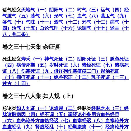
诸气
经义
天地气（一）
阴阳气（二）
时气（三）
运气（四）
经
气脏气（五）
脉气（六）
形气（七）
血气（八）
营卫气（九）
谷气（十）
气味（十一）
酒气（十二）
邪气（十三）
病气（十
四）
治气（十五）
总论气理（十六）
论调气（十七）
述古（十
八，共二条）
卷之三十七天集·杂证谟
死生
经义
寿夭（一）
神气死证（二）
阴阳死证（三）
脉色死证
（四）
病传死期（五）
岁时死证（六）
诸经死证（七）
诸病死
证（八）
伤寒死证（九，俱详列伤寒瘟疫二门）
误治死证
（十）
痈疽死证（十一）
绝谷死证（十二）
乳子死证（十三）
述古（十四）
卷之三十八人集·妇人规（上）
总论类
妇人九证（一）
论难易（二）
经脉类
经脉之本（三）
经
脉诸脏病因（四）
经不调（五）
调经论外备用方
血热经早
（六）
血热论外方
血热经迟（七）
血寒经迟（八）
血寒论外方
血虚经乱（九）
肾虚经乱（十）
经期腹痛（十一）
经痛论外方