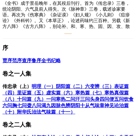
《全书》成于景岳晚年，在其殁后刊行。首为《传忠录》三卷，
统论阴阳、六气及前人得失。次《脉神章》三卷，载述诊家要
语。再次为《伤寒典》《杂证谟》《妇人规》《小儿则》《痘疹
诠》《外科钤》。又《本草正》，论述药味约三百种。另载《新
方八阵》《古方八阵》，别论补、和、寒、热、固、因、攻、散
等“八略”。此外，并辑妇人、小儿、痘疹、外科方四卷。
......
序
张景岳（1563～1640年），本名介宾，字会卿，号景岳，别号通
一子，因善用熟地黄，人称“张熟地”，绍兴府山阴（今浙江绍
兴）人。明代杰出医学家，温补学派的代表人物，也是实际的创
贾序
范序
查序
鲁序
全书纪略
始者。
卷之一人集
幼随其父游京城，十四岁时从京华名医金英学医，尽得其传。中
年从军，曾到过燕、冀、鲁等地，后回乡致力于医学。于医之
传忠录（上）
明理（一）
阴阳篇（二）
六变辨（三）
表证篇
外，亦旁通象数、星纬、堪舆、律吕等学。
（四）
里证篇（五）
虚实篇（六）
寒热篇（七）
寒热真假篇
张景岳积30年辛劳研究《素问》《灵枢》，终于撰成《类经》。
（八）
十问篇（九）
一问寒热
二问汗
三问头身
四问便
五问饮食
《类经》以类分门，详加注释，条理井然，便于寻览。在医学理
六问胸
七问聋
八问渴
九因脉色辨阴阳
十从气味章神见
论治篇
论方面，张景岳根据《黄帝内经》“阴平阳秘，精神乃治”，提
（十）
附华氏治法
气味篇（十一）
出“阳非有余”及“真阴不足”、“人体虚多实少”等理论，主张补益真
阴元阳，慎用寒凉和攻伐方药，在临证上常用温补方剂，被称
卷之二人集
为“温补学派”。时人称他为“医术中杰士”、“仲景以后，千古一
人”。著有《类经》《类经图翼》《类经附翼》《景岳全书》（含