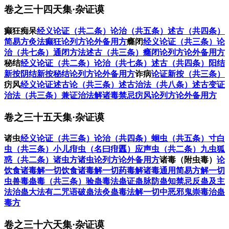
卷之三十四天集·杂证谟
癫狂痴呆
经义
论证（共二条）
论治（共五条）
述古（共四条）
简易方
灸法
癫狂论列方
论外备用方
癃闭
经义
论证（共三条）
论
治（共七条）
通闭方法
述古（共三条）
癃闭论列方
论外备用方
秘结
经义
论证（共二条）
论治（共七条）
述古（共四条）
阳结
新按
阴结新按
秘结论列方
论外备用方
诈病
论证
新按（共三条）
疠风
经义
论证
述古论（共三条）
述古治法（共八条）
述古变证
治法（共三条）
兼证治法
解诸毒
禁忌
疠风论列方
论外备用方
卷之三十五天集·杂证谟
诸虫
经义
论证（共三条）
论治（共四条）
蛔虫（共五条）
寸白
虫（共三条）
小儿疳虫（名曰疳䘌）
应声虫（共二条）
九虫
狐
惑（共二条）
诸虫方
诸虫论列方
论外备用方
诸毒（附虫毒）
论
饮食诸毒
解一切饮食诸毒
解一切药毒
解诸毒通用简易方
解一切
虫兽毒
蛊毒（共三条）
验蛊毒法
蛊证
蛊脉
防蛊
知禁忌
反蛊及主
法
治蛊大法有二
咒语破蛊法
灸蛊毒法
解一切中恶邪鬼崇毒
治蛊
毒方
卷之三十六天集·杂证谟