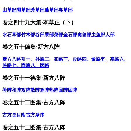
山草部
隰草部
芳草部
蔓草部
毒草部
卷之四十九大集·本草正（下）
水石草部
竹木部
谷部
果部
菜部
金石部
禽兽部
虫鱼部
人部
卷之五十德集·新方八阵
新方八略引
一、补略
二、和略
三、攻略
四、散略
五、寒略
六、
热略
七、固略
八、因略
卷之五十一德集·新方八阵
补阵
和阵
攻阵
散阵
寒阵
热阵
固阵
因阵
卷之五十二图集·古方八阵
古方总目
附古方条序
卷之五十三图集·古方八阵