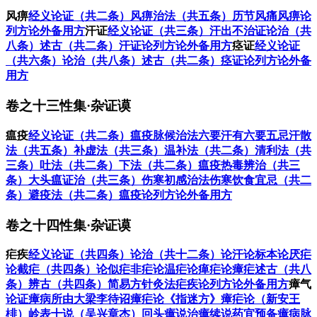
风痹
经义
论证（共二条）
风痹治法（共五条）
历节风痛
风痹论
列方
论外备用方
汗证
经义
论证（共三条）
汗出不治证
论治（共
八条）
述古（共二条）
汗证论列方
论外备用方
痉证
经义
论证
（共六条）
论治（共八条）
述古（共二条）
痉证论列方
论外备
用方
卷之十三性集·杂证谟
瘟疫
经义
论证（共二条）
瘟疫脉候
治法六要
汗有六要五忌
汗散
法（共五条）
补虚法（共三条）
温补法（共二条）
清利法（共
三条）
吐法（共二条）
下法（共二条）
瘟疫热毒辨治（共三
条）
大头瘟证治（共三条）
伤寒初感治法
伤寒饮食宜忌（共二
条）
避疫法（共二条）
瘟疫论列方
论外备用方
卷之十四性集·杂证谟
疟疾
经义
论证（共四条）
论治（共十二条）
论汗
论标本
论厌疟
论截疟（共四条）
论似疟非疟
论温疟
论瘅疟
论瘴疟
述古（共八
条）
辨古（共四条）
简易方
针灸法
疟疾论列方
论外备用方
瘴气
论证
瘴病所由
大梁李待诏瘴疟论
《指迷方》瘴疟论（新安王
棑）
岭表十说（吴兴章杰）
回头瘴说
治瘴续说
药宜预备
瘴病脉