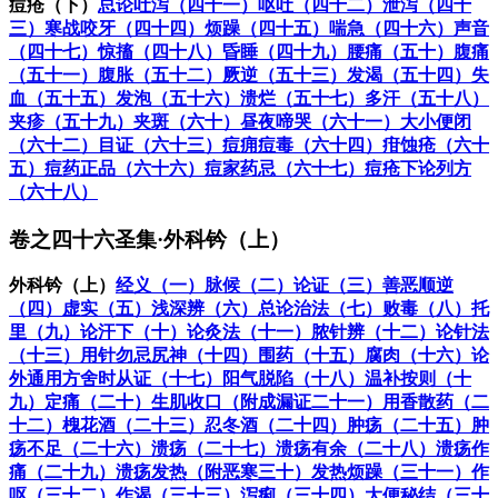
痘疮（下）
总论吐泻（四十一）
呕吐（四十二）
泄泻（四十
三）
寒战咬牙（四十四）
烦躁（四十五）
喘急（四十六）
声音
（四十七）
惊搐（四十八）
昏睡（四十九）
腰痛（五十）
腹痛
（五十一）
腹胀（五十二）
厥逆（五十三）
发渴（五十四）
失
血（五十五）
发泡（五十六）
溃烂（五十七）
多汗（五十八）
夹疹（五十九）
夹斑（六十）
昼夜啼哭（六十一）
大小便闭
（六十二）
目证（六十三）
痘痈痘毒（六十四）
疳蚀疮（六十
五）
痘药正品（六十六）
痘家药忌（六十七）
痘疮下论列方
（六十八）
卷之四十六圣集·外科钤（上）
外科钤（上）
经义（一）
脉候（二）
论证（三）
善恶顺逆
（四）
虚实（五）
浅深辨（六）
总论治法（七）
败毒（八）
托
里（九）
论汗下（十）
论灸法（十一）
脓针辨（十二）
论针法
（十三）
用针勿忌尻神（十四）
围药（十五）
腐肉（十六）
论
外通用方
舍时从证（十七）
阳气脱陷（十八）
温补按则（十
九）
定痛（二十）
生肌收口（附成漏证二十一）
用香散药（二
十二）
槐花酒（二十三）
忍冬酒（二十四）
肿疡（二十五）
肿
疡不足（二十六）
溃疡（二十七）
溃疡有余（二十八）
溃疡作
痛（二十九）
溃疡发热（附恶寒三十）
发热烦躁（三十一）
作
呕（三十二）
作渴（三十三）
泻痢（三十四）
大便秘结（三十