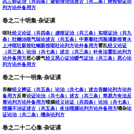
志三郁证治（共四条）
诸郁滞治法
述古（共二条）
附按
郁证论
列方
论外备用方
卷之二十明集·杂证谟
呕吐
经义
论证（共四条）
虚呕证治（共三条）
实呕证治（共九
条）
吐蛔
治呕气味论
述古（共五条）
中寒毒吐泻胀满新按
胃火
上冲呕吐新按
吐蛔新按
呕吐论列方
论外备用方
霍乱
经义
论证
（共三条）
论治（共七条）
述古（共三条）
针灸法
霍乱论列方
论外备用方
恶心嗳气
经义
恶心证治
嗳气证治（共三条）
恶心论
列方
论外备用方
卷之二十一明集·杂证谟
吞酸
经义
辨证（共五条）
论治（共七条）
述古
吞酸论列方
论外
备用方
反胃
论证
论治（共七条）
述古（共三条）
简易方
灸法
反
胃论列方
论外备用方
噎膈
经义
论证（共四条）
论治（共七条）
噎膈不治证
述古（共五条）
灸法
噎膈论列方
论外备用方
嘈杂
论
证
论治（共二条）
嘈杂论列方
卷之二十二心集·杂证谟