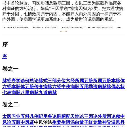
书中首论脉诊、习医步骤及致病三因，次以三因为据载列临床各
科病证的方药治疗。陈氏“三因学说”将病因归为3类，把六淫致病
归于外因，七情致病归于内因，不能归入内外病因的一律归于不
内外因，使病因学说更加系统化，成为后世论说病因的规范。
全书论述精审，多有心得发明，所列方药乃由作者精选而成，非
......
一般杂收并蓄、汇聚成方者可比，故此书在理论研究和临床应用
上都具有较高的参考价值，至今仍然还是中医病因病理学的重要
序
文献。
序
陈无择（1131—1189年），名言，以字行，原籍宋青田鹤溪（今
景宁县鹤溪镇）人。长期居住温州，行医济世。他精于方脉，医
卷之一
德高尚，医技精良，学术造诣深遽，除从事医学理论研究之外，
并多著书立说。《三因极一病证方论》确定了他在中医学中的地
脉经序
学诊例
总论脉式
三部分位
六经所属
五脏所属
五脏本脉体
位，陈无择是永嘉医派的创始人。
六经本脉体
五脏传变病脉
六经中伤病脉
五用乖违病脉
脉偶名状
陈氏幼年敏悟超人，及长学医，精于方脉，治病很有应效。他博
七表病脉
八里病脉
九道病脉
览医籍，搜集众长，尤善于由博返约，将《内经》《金匮要略》
之旨，前贤明哲之论悉心深究，从而穷研受病之源，阐发病因分
卷之二
类的“三因学说”，并以病因为纲，脉、病、证、治为目建立了中
医病因辩证论治方法体系。实践了其由博返约，执简驭繁的方剂
太医习业
五科凡例
纪用备论
脏腑配天地论
三因论
外所因论
叙中
学治学思想与学术理念。著成《三因极一病证方论》18卷，简称
风论
五脏中风证
中风治法
生姜生附汤
白散子
红龙散
神异温风丹
《三因方》，又称《三因极一病源论粹》（1174年），为中医病