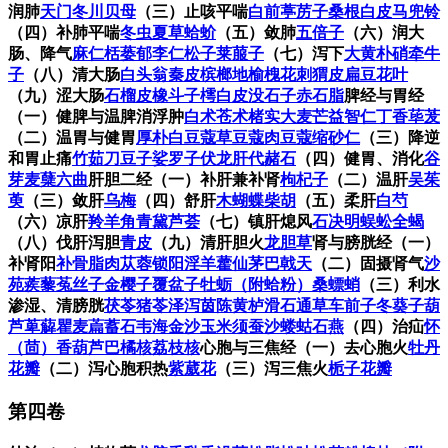
润肺
天门冬
川贝母
（三）止咳平喘
白前
葶苈子
桑根白皮
马兜铃
（四）补肺平喘
冬虫夏草
蛤蚧
（五）敛肺
五倍子
（六）润大
肠、降气
麻仁
栝蒌
郁李仁
松子
莱菔子
（七）泻下
大黄
朴硝
牵牛
子
（八）清大肠
白头翁
秦皮
槟榔
地榆
槐花
刺猬皮
扁豆花叶
（九）涩大肠
石榴皮
橡斗子
樗白皮
没石子
赤石脂
脾经与胃经
（一）健脾与温脾消浮肿
白术
苍术
楮实
大麦芒
益智仁
丁香
荜茇
（二）温胃与健胃
厚朴
白豆蔻
草豆蔻
肉豆蔻
缩砂仁
（三）降逆
和胃止痛
竹茹
刀豆子
娑罗子
伏龙肝
代赭石
（四）健胃、消化
谷
芽
麦蘖
六曲
肝胆二经
（一）补肝兼补肾
枸杞子
（二）温肝
吴茱
萸
（三）敛肝
乌梅
（四）舒肝
木蝴蝶
柴胡
（五）柔肝
白芍
（六）凉肝
羚羊角
青黛
芦荟
（七）镇肝熄风
石决明
蜈蚣
全蝎
（八）伐肝泻胆
青皮
（九）清肝胆火
龙胆草
肾与膀胱经
（一）
补肾阳
补骨脂
肉苁蓉
锁阳
淫羊藿
仙茅
巴戟天
（二）固摄肾气
沙
苑蒺藜
菟丝子
金樱子
覆盆子
牡蛎（附蛤粉）
桑螵蛸
（三）利水
渗湿、清膀胱
茯苓
猪苓
泽泻
茵陈
黄栌
滑石
通草
车前子
冬葵子
葫
芦
萆薢
瞿麦
萹蓄
石韦
海金沙
玉米须
蚕沙
蝼蛄
石燕
（四）治疝
怀
（茴）香
葫芦巴
橘核
荔枝核
心胞与三焦经
（一）去心胞火
牡丹
花瓣
（二）泻心胞积热
紫葳花
（三）泻三焦火
栀子花瓣
第四卷