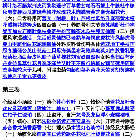
橘叶
络石藤
紫荆皮
诃黎勒
蓬砂
百草霜
玄精石
石蟹
土牛膝
杜牛膝
秋海棠梗
西瓜霜
绿萼梅花
玫瑰花
木蝴蝶
青蘘
芝麻壳
棉花壳
（六）口齿科用药
营实（附根、叶）
芦根
丝瓜络
升麻
蒲黄
木槿
花
腊梅花
露蜂房
四肢百骸
（一）养筋骨利关节
秦艽
续断
杜仲
狗
脊
五加皮
石南叶
桑枝
桑寄生
松节
豨莶
木瓜
牛膝
天仙藤
（二）搜
逐风寒湿
独活、羌活
威灵仙
防己
老鹳草
海桐皮
虎杖
海风藤
虎骨
穿山甲
蕲州白花蛇
淘鹅油
外科皮科骨伤科
蚤休
紫花地丁
半枝莲
忍冬藤
蒲公英
山慈菇
土贝母
海藻
昆布
马鞭草
皂荚刺
白胶香
乳香
没药
松脂
白藓皮
地肤子
葎草
槐枝
刘寄奴
自然铜
女科
当归
白芍药
丹参
益母草
红花
月季花
泽兰
艾叶
王不留行
棕榈皮
藕节
莲房
阿胶
苎麻根
蛇床子
儿科、附驱虫药
勾藤
胡荽
荠菜花
天竺黄
胡黄连
鹤
虱
使君子
雷丸
枣树皮
第三卷
心经及小肠经
（一）清心
莲心
竹叶
（二）怡悦心情
萱花及叶
合
欢皮及花
榆荚（附榆叶、榆皮）
（三）安神宁心
蕨菜
远志
酸枣
仁
柏子仁
琥珀
（四）止盗汗、自汗
龙骨及龙齿
浮小麦
糯稻根
（五）镇心、辟邪
朱砂
金箔
紫石英
安息香
（六）开窍通神除恶
苏合香
龙脑香
麝香
（七）通小肠
木通
灯心
淡竹叶
肺经及大肠经
（一）治咳化痰
前胡
杏仁
紫菀
款冬花
枇杷叶
旋覆花
百部
（二）