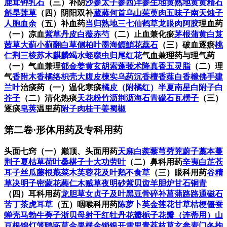
鹿茸
钟乳石
（三）补阴
沙参
太子参
西洋参
生地黄
熟地黄
黄精
石
斛
旱莲草
（四）阴阳双补
葳蕤
何首乌
山茱萸肉
五味子
南天烛子
人胞
血余
（五）补血药
当归
熟地
三七
仙鹤草
龙眼肉
阿胶
理血药
（一）凉血
紫草
丹皮
白薇
赤芍
（二）止血兼化瘀
茅根
蒲黄
白芨
茜草
大蓟小蓟
翻白草
侧柏叶
墨
海鳔鮹
花蕊石
（三）破血逐瘀
桃
仁
荆三棱
苏木
麒麟竭
水蛭
䗪虫
归尾
红花
气血兼理药与理气药
（一）气血兼理
郁金
姜黄
玄胡索
蓬莪术
降真香
五灵脂
（二）理
气
香附
木香
橘络
枳壳
大腹皮
楝实
乌药
沉香
檀香
薤白
香橼
佛手
建
兰叶
治痰药
（一）温化寒痰
橘皮（附橘红）
半夏
南星
白附子
白
芥子
（二）清化热痰
天花粉
竹沥
荆沥
海石
青礞石
瓦楞子
（三）
逐痰
皂荚
温里药
附子
肉桂
干姜
蜀椒
第二卷·形体用药及专科用药
头面七窍
（一）巅顶、头面用药
天麻
白蒺藜
芎䓖
茺蔚子
藁本
蔓
荆子
夏枯草
荷叶
桑椹子
十大功劳叶
（二）鼻科用药
辛夷
白芷
苍
耳子
丝瓜藤根
蕺菜
木芙蓉花及叶
鹅不食草
（三）眼科用药
谷精
草
决明子
密蒙花
蕤仁
木贼草
夜明砂
紫贝齿
羊胆
炉甘石
铜青
（四）耳科用药
龙胆草
女贞子及叶
黑豆
骨碎补
菖蒲
路路通
磁石
苦丁茶
虎耳草
（五）咽喉科用药
陈萝卜英
金莲花
甘草
桔梗
僵蚕
蝉壳
马勃
牛蒡子
浙贝母
射干
红牡丹花瓣
栀子花瓣（连蒂用）
山
豆根
锦灯笼
鸭跖草
金果榄
金锁银开
雪里青
荔枝草
玄参
麦门冬
枸