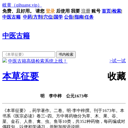
岐黄
（qihuang.vip）
免费、且好用。
请您
登录
后使用
我要
注册
账号
首页
|
检索
|
中医古籍
中药
|
方剂
|
穴位
|
国学
公告
|
指南
|
任务
中医古籍
>试一试
中医古籍高级检索系统上线！
本草征要
收藏
明 李中梓 公元1673年
《本草征要》，药学著作。二卷。明·李中梓撰。刊于1673年。本
书系《医宗必读》卷三~四。方中将药物分为草、木、果、谷、
菜、金石、人兽、禽、虫、鱼等10类，共352种药物，每药编成对
偶联句，以便初学诵习，并附加按语说明。