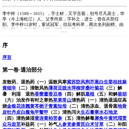
李中梓（1588～1655），字士材，又字念莪，别号尽凡居士，华
亭（今上海松江）人。父李尚衮，字补之，进士，曾在兵部任
职。李中梓12岁时，童试冠军，但后考科举，两次名列副榜。由
于体弱多病及儿子被庸医治死而研究医术，行医40年，临证常有
......
奇效（见《江南通志》）。李氏晚年沉湎于释道，67岁时，神志
清楚，作偈端坐而逝。
序
李氏对《内经》《伤寒论》钻研较深，也重视吸取诸家精华，并
与王肯堂、等名医交流切磋医学。他结合自己的临证经验，编著
序言
了《内经知要》《医宗必读》《删补颐生微论》《伤寒括要》
《运气考》《女科微论》《诊家正眼》等20余种医学著作，其中
第一卷·通治部分
以《内经知要》和《医宗必读》最为著名。《内经知要》为历来
选注《内经》诸家中最为简明扼要的一种，颇受初学者欢迎。
发散药、退热药
（一）温散风寒
紫苏
防风
荆芥
葱白
生姜
桂枝
麻
《医宗必读》也以简明扼要为特点，李氏的序中说此书是“究心三
黄
细辛
（二）清散风热
薄荷
豆豉
水萍
柳芽
桑叶
菊花
（三）解
十年”始成。其所著，为医学的普及作出了一定的贡献。
暑 利湿 退热
香薷
藿香
豆卷
（四）解肌
葛根
（五）和解
柴胡
（六）治发作有时之寒热
草果
常山
清热药
（一）清热退温症高
阅读
20.9万
+
烧
金银花
连翘
黄芩
栀子
青蒿
知母
（二）清热凉血、退骨蒸
地骨
皮
牡丹皮
白薇
龟甲
鳖甲
（三）清热泻火
生石膏
寒水石
地龙
（四）清热燥湿
黄连
黄柏
苦参
（五）清热解毒
犀角
牛黄
玳瑁
贯
众
马齿苋
补益药
（一）补气
人参
党参
黄芪
白术
甘草
（二）补阳