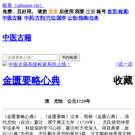
岐黄
（qihuang.vip）
免费、且好用。
请您
登录
后使用
我要
注册
账号
首页
|
检索
|
中医古籍
中药
|
方剂
|
穴位
|
国学
公告
|
指南
|
任务
中医古籍
>试一试
中医古籍高级检索系统上线！
金匮要略心典
收藏
清 尤怡 公元1729年
《金匮要略心典》，《金匮要略》注本，简称《金匮心典》。清
代尤怡（在泾）纂注，撰于雍正七年（1729年）。尤氏研究仲景
学说多年，有较深的学习心得，纂注时力求深入、得其典要，故
以“心典”为书名。尤氏删去原书的最后3篇，注文阐析仲景原文精