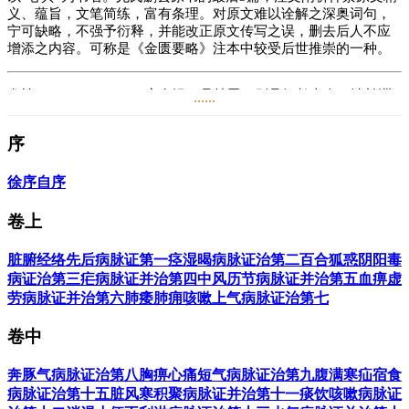
义、蕴旨，文笔简练，富有条理。对原文难以诠解之深奥词句，
宁可缺略，不强予衍释，并能改正原文传写之误，删去后人不应
增添之内容。可称是《金匮要略》注本中较受后世推崇的一种。
尤怡 （1650~1749），字在泾，号拙吾，别号饲鹤山人，清长洲
......
（今江苏吴县）人，少时家贫而好学，曾在寺院卖字为生，但聪
明好学，能诗善文，性格沉静，淡于名利。师事苏州名医马俶，
序
既得师传，悬壶于世，名噪于时。
晚年诊治技术益精，学习勤奋，博览医书，对张仲景著作钻研尤
徐序
自序
深，所撰《金匮要略心典》三卷（1729）、《伤寒贯珠集》
（1810年刊），为研究仲景学说甚有影响之著作。又著《金匮
卷上
翼》八卷（1768）、《医学读书记》二卷（1729）、《静香楼医
案》一卷，均行于世。
脏腑经络先后病脉证第一
痉湿暍病脉证治第二
百合狐惑阴阳毒
病证治第三
疟病脉证并治第四
中风历节病脉证并治第五
血痹虚
阅读
2.5万
+
劳病脉证并治第六
肺痿肺痈咳嗽上气病脉证治第七
卷中
奔豚气病脉证治第八
胸痹心痛短气病脉证治第九
腹满寒疝宿食
病脉证治第十
五脏风寒积聚病脉证并治第十一
痰饮咳嗽病脉证