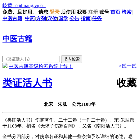
岐黄
（qihuang.vip）
免费、且好用。
请您
登录
后使用
我要
注册
账号
首页
|
检索
|
中医古籍
中药
|
方剂
|
穴位
|
国学
公告
|
指南
|
任务
中医古籍
>试一试
中医古籍高级检索系统上线！
类证活人书
收藏
北宋 朱肱 公元1108年
《类证活人书》伤寒著作。二十二卷（一作二十卷）。宋·朱肱撰
于1108年。初名《无求子伤寒百问》，又名《南阳活人书》。
全书分四部分，对伤寒各证和其他一些杂病予以详细的论述。卷