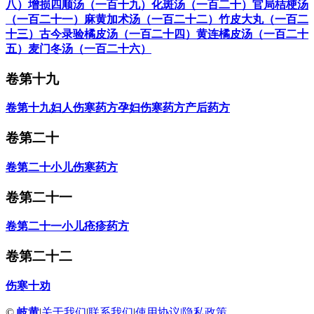
八）
增损四顺汤（一百十九）
化斑汤（一百二十）
官局桔梗汤
（一百二十一）
麻黄加术汤（一百二十二）
竹皮大丸（一百二
十三）
古今录验橘皮汤（一百二十四）
黄连橘皮汤（一百二十
五）
麦门冬汤（一百二十六）
卷第十九
卷第十九
妇人伤寒药方
孕妇伤寒药方
产后药方
卷第二十
卷第二十
小儿伤寒药方
卷第二十一
卷第二十一
小儿疮疹药方
卷第二十二
伤寒十劝
©
岐黄
|
关于我们
|
联系我们
|
使用协议
|
隐私政策