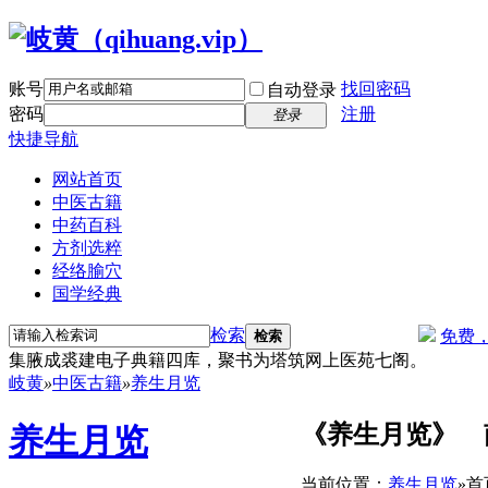
账号
找回密码
自动登录
密码
注册
登录
快捷导航
网站首页
中医古籍
中药百科
方剂选粹
经络腧穴
国学经典
检索
免费
检索
集腋成裘建电子典籍四库，聚书为塔筑网上医苑七阁。
岐黄
»
中医古籍
»
养生月览
《养生月览》 
养生月览
当前位置：
养生月览
»
首