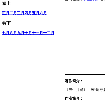
卷上
正月
二月
三月
四月
五月
六月
卷下
七月
八月
九月
十月
十一月
十二月
著作简介：
《养生月览》，宋·周守忠
作者简介：