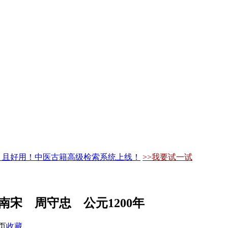
，且好用！中医古籍高级检索系统上线！
>>我要试一试
南宋 周守忠 公元1200年
页
收藏