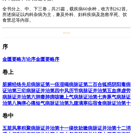
全书分上、中、下三卷，共25篇，载疾病60余种，收方剂262首。
所述病证以内科杂病为主，兼及外科、妇科疾病及急救卒死、饮
食禁忌等内容。
......
张仲景（约公元150～154年——约公元215～219年），名机，字
仲景，东汉南阳涅阳县（今河南省邓州市穰东镇张寨村）人。东
序
汉末年著名医学家，被后人尊称为医圣。张仲景广泛收集医方，
写出了传世巨著《伤寒杂病论》。它确立的辨证论治原则，是中
医临床的基本原则，是中医的灵魂所在 。
金匮要略方论序
金匮要略序
在方剂学方面，《伤寒杂病论》也做出了巨大贡献，创造了很多
卷上
剂型，记载了大量有效的方剂。其所确立的六经辨证的治疗原
则，受到历代医学家的推崇。这是中国第一部从理论到实践、确
脏腑经络先后病脉证第一
痉湿暍病脉证第二
百合狐惑阴阳毒病
立辨证论治法则的医学专著，是中国医学史上影响最大的著作之
证治第三
疟病脉证并治第四
中风历节病脉证并治第五
血痹虚劳
一，是后学者研习中医必备的经典著作，广泛受到医学生和临床
大夫的重视。
病脉证并治第六
肺痿肺痈咳嗽上气病脉证治第七
奔豚气病脉证
治第八
胸痹心痛短气病脉证治第九
腹满寒疝宿食病脉证治第十
据史书记载，张仲景的著述除《伤寒杂病论》外，还有《辨伤
寒》十卷、《评病药方》一卷、《疗妇人方》二卷、《五藏论》
卷中
一卷、《口齿论》一卷，可惜都早已散失不存。然而仅此一部
《伤寒杂病论》的杰出贡献，也足以使张仲景成为海内外景仰的
五脏风寒积聚病脉证并治第十一
痰饮欬嗽病脉证并治第十二
消
世界医学伟人。