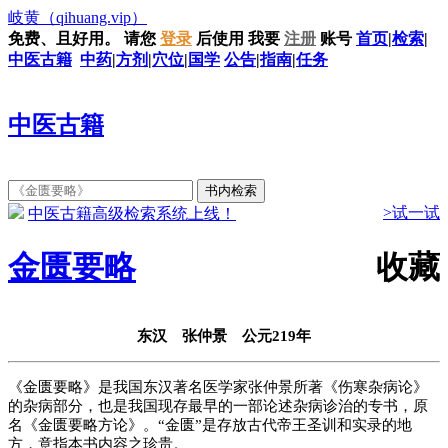
岐黄
（qihuang.vip）
免费、且好用。
请您
登录
后使用
我要
注册
账号
首页
|
检索
|
中医古籍
中药
|
方剂
|
穴位
|
国学
公告
|
指南
|
任务
中医古籍
>试一试
中医古籍高级检索系统上线！
金匮要略
收藏
东汉 张仲景 公元219年
《金匮要略》是我国东汉著名医学家张仲景所著《伤寒杂病论》
的杂病部分，也是我国现存最早的一部论述杂病诊治的专书，原
名《金匮要略方论》。“金匮”是存放古代帝王圣训和实录的地
方，意指本书内容之珍贵。