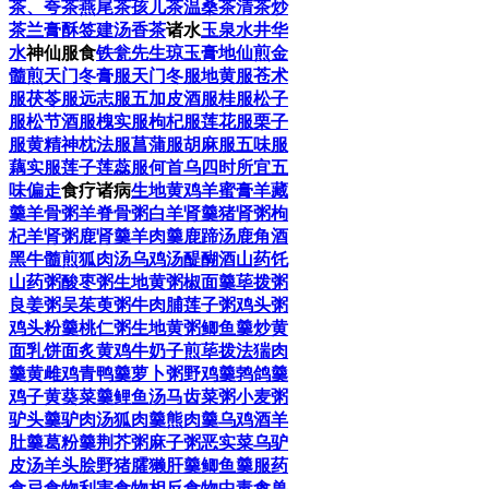
茶、夸茶
燕尾茶
孩儿茶
温桑茶
清茶
炒
茶
兰膏
酥签
建汤
香茶
诸水
玉泉水
井华
水
神仙服食
铁瓮先生琼玉膏
地仙煎
金
髓煎
天门冬膏
服天门冬
服地黄
服苍术
服茯苓
服远志
服五加皮酒
服桂
服松子
服松节酒
服槐实
服枸杞
服莲花
服栗子
服黄精
神枕法
服菖蒲
服胡麻
服五味
服
藕实
服莲子莲蕊
服何首乌
四时所宜
五
味偏走
食疗诸病
生地黄鸡
羊蜜膏
羊藏
羹
羊骨粥
羊脊骨粥
白羊肾羹
猪肾粥
枸
杞羊肾粥
鹿肾羹
羊肉羹
鹿蹄汤
鹿角酒
黑牛髓煎
狐肉汤
乌鸡汤
醍醐酒
山药饦
山药粥
酸枣粥
生地黄粥
椒面羹
荜拨粥
良姜粥
吴茱萸粥
牛肉脯
莲子粥
鸡头粥
鸡头粉羹
桃仁粥
生地黄粥
鲫鱼羹
炒黄
面
乳饼面
炙黄鸡
牛奶子煎荜拨法
猯肉
羹
黄雌鸡
青鸭羹
萝卜粥
野鸡羹
鹁鸽羹
鸡子黄
葵菜羹
鲤鱼汤
马齿菜粥
小麦粥
驴头羹
驴肉汤
狐肉羹
熊肉羹
乌鸡酒
羊
肚羹
葛粉羹
荆芥粥
麻子粥
恶实菜
乌驴
皮汤
羊头脍
野猪臛
獭肝羹
鲫鱼羹
服药
食忌
食物利害
食物相反
食物中毒
禽兽