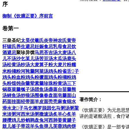
序
御制《饮膳正要》序
前言
卷第一
三皇圣纪
太昊伏羲氏
炎帝神农氏
黄帝
轩辕氏
养生避忌
妊娠食忌
乳母食忌
饮
酒避忌
聚珍异馔
马思荅吉汤
大麦汤
八
儿不汤
沙乞某儿汤
苦豆汤
木瓜汤
鹿头
汤
松黄汤
粆汤
大麦算子粉
大麦片粉
糯
米粉搊粉
河㹠羹
阿菜汤
鸡头粉雀舌𱃪子
鸡头粉血粉
鸡头粉撅面
鸡头粉搊粉
鸡
头粉馄饨
杂羹
荤素羹
珍珠粉
黄汤
三下
锅
葵菜羹
瓠子汤
团鱼汤
盏蒸
台苗羹
熊
汤
鲤鱼汤
炒狼汤
围像
春盘面
皂羹面
山
著作简介：
药面
挂面
经带面
羊皮面
秃秃麻食
细水
滑
水龙𱃪子
马乞
搠罗脱因
乞马粥
汤粥
粱
《饮膳正要》为元忽思慧
米淡粥
河西米汤粥
撒速汤
炙羊心
炙羊
讲的是诸般汤煎，食疗
腰
攒鸡儿
炒鹌鹑
盘兔
河西肺
姜黄腱子
鼓儿签子
带花羊头
鱼弹儿
芙蓉鸡
肉饼
《饮膳正要》是一部专