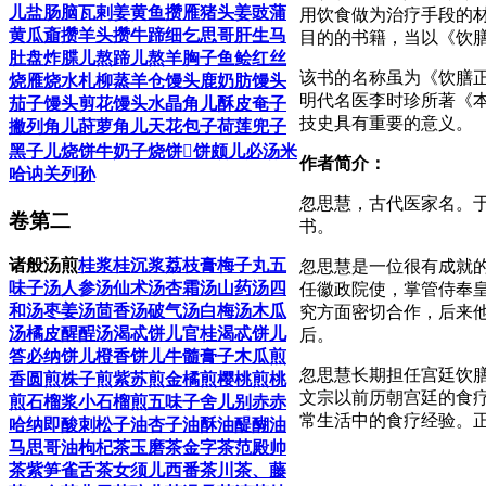
儿
盐肠
脑瓦剌
姜黄鱼
攒雁
猪头姜豉
蒲
用饮食做为治疗手段的
黄瓜齑
攒羊头
攒牛蹄
细乞思哥
肝生
马
目的的书籍，当以《饮
肚盘
炸䐑儿
熬蹄儿
熬羊胸子
鱼鲙
红丝
该书的名称虽为《饮膳
烧雁
烧水札
柳蒸羊
仓馒头
鹿奶肪馒头
明代名医李时珍所著《
茄子馒头
剪花馒头
水晶角儿
酥皮奄子
技史具有重要的意义。
撇列角儿
莳萝角儿
天花包子
荷莲兜子
黑子儿烧饼
牛奶子烧饼
𩚫饼
颇儿必汤
米
作者简介：
哈讷关列孙
忽思慧，古代医家名。于
卷第二
书。
诸般汤煎
桂浆
桂沉浆
荔枝膏
梅子丸
五
忽思慧是一位很有成就的
味子汤
人参汤
仙术汤
杏霜汤
山药汤
四
任徽政院使，掌管侍奉
和汤
枣姜汤
茴香汤
破气汤
白梅汤
木瓜
究方面密切合作，后来
汤
橘皮醒酲汤
渴忒饼儿
官桂渴忒饼儿
后。
答必纳饼儿
橙香饼儿
牛髓膏子
木瓜煎
忽思慧长期担任宫廷饮
香圆煎
株子煎
紫苏煎
金橘煎
樱桃煎
桃
文宗以前历朝宫廷的食
煎
石榴浆
小石榴煎
五味子舍儿别
赤赤
常生活中的食疗经验。
哈纳即酸刺
松子油
杏子油
酥油
醍醐油
马思哥油
枸杞茶
玉磨茶
金字茶
范殿帅
茶
紫笋雀舌茶
女须儿
西番茶
川茶、藤