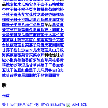
品
桃
梨
柿
木瓜
梅实
李子
奈子
石榴
林檎
杏
柑子
橘子
橙子
栗
枣
樱桃
葡萄
胡桃
松
子
莲子
鸡头
芰实
荔枝
龙眼
银杏
橄榄
杨
梅
榛子
榧子
沙糖
甜瓜
西瓜
酸枣
海红
香
圆
株子
平波
八檐仁
必思答
菜品
葵菜
蔓
菁
芫荽
芥
葱
蒜
韭
冬瓜
黄瓜
萝卜
胡萝卜
天净菜
瓠
菜瓜
葫芦
蘑菇
菌子
木耳
竹笋
蒲笋
藕
山药
芋
莴苣
白菜
蓬蒿
茄子
苋
芸
台
波薐
莙荙
香菜
蓼子
马齿
天花
回回葱
甘露子
榆仁
沙吉木儿
出莙荙儿
山丹根
海菜
蕨菜
薇菜
苦买菜
水芹
料物性味
胡
椒
小椒
良姜
茴香
莳萝
陈皮
草果
桂
姜黄
荜拨
缩砂
荜澄茄
甘草
芫荽子
干姜
生姜
五味子
苦豆
红曲
黑子儿
马思答吉
咱夫
兰
哈昔呢
稳展
胭脂
栀子
蒲黄
回回青
跋
张跋
关于我们
|
联系我们
|
使用协议
|
隐私政策
|
返回顶部