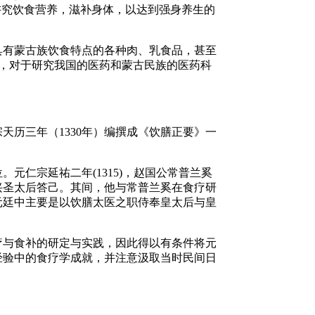
讲究饮食营养，滋补身体，以达到强身养生的
具有蒙古族饮食特点的各种肉、乳食品，甚至
，对于研究我国的医药和蒙古民族的医药科
宗天历三年（1330年）编撰成《饮膳正要》一
仁宗延祐二年(1315)，赵国公常普兰奚
兴圣太后答己。其间，他与常普兰奚在食疗研
元廷中主要是以饮膳太医之职侍奉皇太后与皇
疗与食补的研定与实践，因此得以有条件将元
经验中的食疗学成就，并注意汲取当时民间日