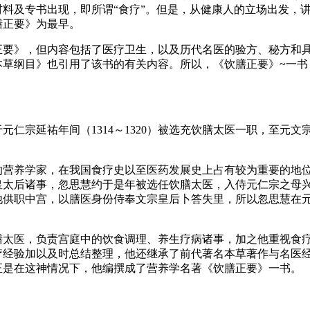
材料及专书出现，即所谓“食疗”。但是，从健康人的立场出发，
膳正要》为最早。
正要》，但内容包括了医疗卫生，以及历代名医的验方、秘方和
本草纲目》也引用了该书的有关内容。所以，《饮膳正要》~一书
元仁宗延祐年间（1314～1320）被选充饮膳太医一职，至元文
营养学家，在我国食疗史以至医药发展史上占有较为重要的地位。元
皇太后诸事，忽思慧约于是年被选任饮膳太医，入侍元仁宗之母
他供职中宫，以膳医身份侍奉文宗皇后卜答失里，所以忽思慧在
膳太医，负责宫庭中的饮食调理、养生疗病诸事，加之他重视食
疗经验加以及时总结整理，他还继承了前代著名本草著作与名医
正是在这神情况下，他编撰成了营养学名著《饮膳正要》一书。