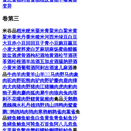
变异
卷第三
米谷品
稻米
粳米
粟米
青粱米
白粱米
黄
粱米
黍米
丹黍米
稷米
河西米
绿豆
白豆
大豆
赤小豆
回回豆子
青小豆
豌豆
匾豆
小麦
大麦
荞麦
白芝麻
胡麻
饧
蜜
曲
醋
酱
豉
盐
酒
虎骨酒
枸杞酒
地黄酒
松节酒
茯
苓酒
松根酒
羊羔酒
五加皮酒
腽肭脐酒
小黄米酒
葡萄酒
阿剌吉酒
速儿麻酒
兽
品
牛肉
羊肉
黄羊
山羊
𦍩𦎐
马肉
野马肉
象
肉
驼肉
野驼
熊肉
驴肉
野驴
麋肉
鹿肉
獐
肉
犬肉
猪肉
野猪肉
江猪
獭肉
虎肉
豹肉
狍子
麂肉
麝肉
狐肉
犀牛肉
狼肉
兔肉
塔
剌不花
獾肉
野貍
黄鼠
猴肉
禽品
天鹅
鹅
雁
䳄䳓
水札
丹雄鸡
野鸡
山鸡
鸭肉
鸳鸯
㶉𫛶
鹁鸽
鸠肉
鸨肉
寒鸦
鹌鹑
雀肉
蒿雀
鱼
品
鲤鱼
鲫鱼
鲂鱼
白鱼
黄鱼
青鱼
鲇鱼
沙
鱼
鳝鱼
鲍鱼
河㹠鱼
石首鱼
阿八儿忽鱼
乞里麻鱼
鳖肉
蟹
虾
螺
蛤蜊
猬
蚌
鲈鱼
果