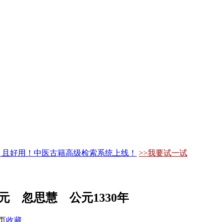
，且好用！中医古籍高级检索系统上线！
>>我要试一试
元 忽思慧 公元1330年
页
收藏