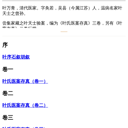
叶万青，清代医家。字奂若，吴县（今属江苏）人，温病名家叶
天士之曾孙。
尝集家藏之叶天士验案，编为《叶氏医案存真》三卷，另有《叶
案存真》二卷行世。
......
阅读
0.7万
+
序
叶序
石叙
胡叙
卷一
叶氏医案存真（卷一）
卷二
叶氏医案存真（卷二）
卷三