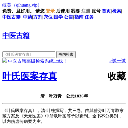
岐黄
（qihuang.vip）
免费、且好用。
请您
登录
后使用
我要
注册
账号
首页
|
检索
|
中医古籍
中药
|
方剂
|
穴位
|
国学
公告
|
指南
|
任务
中医古籍
>试一试
中医古籍高级检索系统上线！
叶氏医案存真
收藏
清 叶万青 公元1836年
《叶氏医案存真》，清·叶桂撰写，共三卷。由其曾孙叶万青取家
藏方案及《天元医案》中所载叶案等予以辑刊。全书不分类别，
以内伤虚劳病案为主。